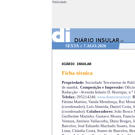
Publicidade.
SEXTA
o
7.AGO.2026
DIÁRIO INSULAR
Ficha técnica
Propriedade:
Sociedade Terceirense de Publi
de manhã,
Composição e Impressão:
Oficin
Redacção - Avenida Infante D. Henrique, n.º
Telefax:
295214246.
www.diarioinsular.pt
D
Fátima Martins, Vanda Mendonça, Rui Messi
(coordenador), Luís Almeida, Daniel Costa, 
(coordenador).
Colaboradores:
João Bosco M
Guilherme Marinho, Gustavo Moura, Francisc
Ventura, António Vallacorba, Diniz Borges, J
Barcelos, José Eduardo Machado Soares, José
Lima, Cláudia Costa, Soares de Barcelos, Be