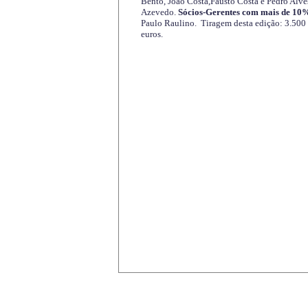
Bento, João Costa,Fausto Costa e Pedro Alve
Azevedo.
Sócios-Gerentes com mais de 10%
Paulo Raulino. Tiragem desta edição: 3.500
euros.