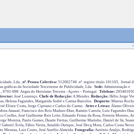
I
cidade, Lda.,
nº. Pessoa Colectiva:
512002746 nº. registo título 101105, Jornal d
as gráficas da Sociedade Terceirense de Publicidade, Lda.
Sede:
Administração e
 1, 9701-098 Angra do Heroísmo Terceira - Açores – Portugal.
Telefone:
29540105
irector:
José Lourenço.
Chefe de Redacção:
A.Mendes.
Redacção:
Hélio Jorge Vie
as, Helena Fagundes, Margarida Sodré e Carina Barcelos.
Desporto:
Mateus Roch
José Eliseu Costa, Jorge Cipriano e Carlos do Carmo.
Artes e Letras:
Álamo Oliveir
ota Amaral, Francisco dos Reis Maduro-Dias, Ramiro Carrola, Luiz Fagundes Duar
o Coelho, José Guilherme Reis Leite, Eduardo Ferraz da Rosa, Ferreira Moreno, A
orge Moreira, Paulo Gomes, Duarte Freitas, Guilherme Marinho, Daniel de Sá, Soare
 Gabriel Ávila, Fábio Vieira, Arnaldo Ourique, José Decq Mota, Carlos Costa Neves
rto Messias, Luis Couto, José Aurélio Almeida.
Fotografia:
António Araújo, Rodrig