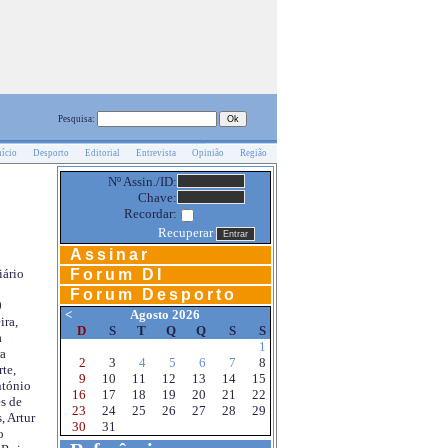
Pesquisa:
nício
Desporto
Editorial
Entrevista
Opinião
Região
Nº Assin./ID:
Chave:
Recordar:
Recuperar
Assinar
Forum DI
iário
Forum Desporto
0
<
Agosto 2026
ira,
D
S
T
Q
Q
S
S
a
1
a
2
3
4
5
6
7
8
te,
9
10
11
12
13
14
15
ntónio
16
17
18
19
20
21
22
s de
23
24
25
26
27
28
29
, Artur
30
31
o