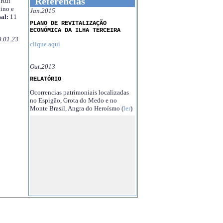
Referências
Rui
ino e
Jan.2015
al:
11
PLANO DE REVITALIZAÇÃO
ECONÓMICA DA ILHA TERCEIRA
9.01.23
clique aqui
Out.2013
RELATÓRIO
Ocorrencias patrimoniais localizadas
no Espigão, Grota do Medo e no
Monte Brasil, Angra do Heroísmo (
ler
)