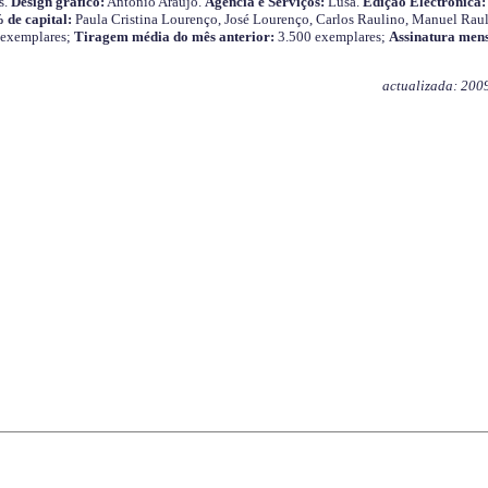
s.
Design gráfico:
António Araújo.
Agência e Serviços:
Lusa.
Edição Electrónica:
 de capital:
Paula Cristina Lourenço, José Lourenço, Carlos Raulino, Manuel Raul
 exemplares;
Tiragem média do mês anterior:
3.500 exemplares;
Assinatura mens
actualizada: 200