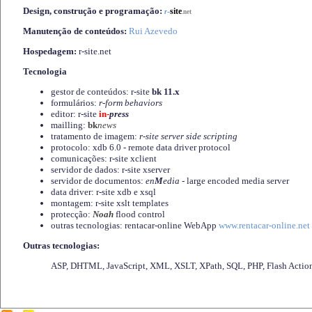
Design, construção e programação:
-
site
r
.net
Manutenção de conteúdos:
Rui Azevedo
Hospedagem:
r-site.net
Tecnologia
gestor de conteúdos: r-site
bk 11.x
formulários:
r-form behaviors
editor: r-site
in-
press
mailling:
bk
news
tratamento de imagem:
r-site server side scripting
protocolo: xdb 6.0 - remote data driver protocol
comunicações: r-site xclient
servidor de dados: r-site xserver
servidor de documentos:
en
M
edia
- large encoded media server
data driver: r-site xdb e xsql
montagem: r-site xslt templates
protecção:
Noah
flood control
outras tecnologias: rentacar-online WebApp
www.rentacar-online.net
Outras tecnologias:
ASP, DHTML, JavaScript, XML, XSLT, XPath, SQL, PHP, Flash Actio