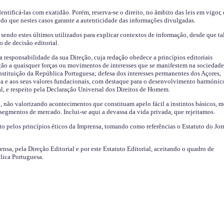
identificá-las com exatidão. Porém, reserva-se o direito, no âmbito das leis em vigor,
endo que nestes casos garante a autenticidade das informações divulgadas.
sendo estes últimos utilizados para explicar contextos de informação, desde que tal
o de decisão editorial.
da responsabilidade da sua Direção, cuja redação obedece a princípios editoriais
ão a quaisquer forças ou movimentos de interesses que se manifestem na sociedade
stituição da República Portuguesa; defesa dos interesses permanentes dos Açores,
a e aos seus valores fundacionais, com destaque para o desenvolvimento harmónic
al, e respeito pela Declaração Universal dos Direitos de Homem.
o, não valorizando acontecimentos que constituam apelo fácil a instintos básicos, 
 segmentos de mercado. Inclui-se aqui a devassa da vida privada, que rejeitamos.
ito pelos princípios éticos da Imprensa, tomando como referências o Estatuto do Jor
ensa, pela Direção Editorial e por este Estatuto Editorial, aceitando o quadro de
lica Portuguesa.