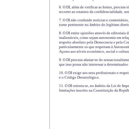
6. O DI, além de verificar as fontes, procura 
recorrer ao estatuto da confidencialidade, s
7. O DI não confunde notícias e comentários, 
torne pertinente no âmbito do legítimo direit
8. O DI emite opiniões através de editoriais 
inalienáveis, como sejam autonomia em relaç
respeito absoluto pela Democracia e pela Con
particularmente os que respeitam à Autonomi
Açores aos níveis económico, social e cultur
9. O DI procura afastar-se do sensacionalism
que isso possa não interessar a determinados
10. O DI exige aos seus profissionais o respe
e o Código Deontológico.
11. O DI orienta-se, no âmbito da Lei de Impr
limitações inscrito na Constituição da Repúb