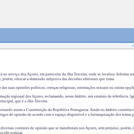
I
tá ao serviço dos Açores, em particular da ilha Terceira, onde se localiza. Informa s
, porém, ofuscar a dimensão subjetiva das decisões editoriais que toma.
das suas opiniões políticas, crenças religiosas, orientações sexuais ou outras opçõe
mação regional dos Açores, reclamando, nesse âmbito, um estatuto de referência. Ig
incipal, que é a ilha Terceira.
speitando assim a Constituição da República Portuguesa. Ainda no âmbito constituci
 artigos de opinião de acordo com o espaço disponível e a hierarquização dos temas 
s diversas correntes de opinião que se manifestam nos Açores, sem prejuízo, porém, 
cidir realizar.