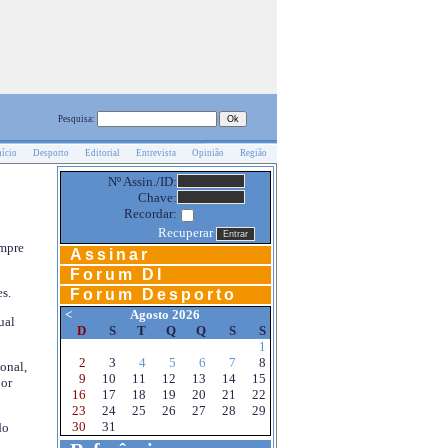
Pesquisa:
nício
Desporto
Editorial
Entrevista
Opinião
Região
Nº Assin./ID:
Chave:
Recordar:
Recuperar
empre
Assinar
Forum DI
s.
Forum Desporto
<
Agosto 2026
ual
D
S
T
Q
Q
S
S
1
2
3
4
5
6
7
8
onal,
9
10
11
12
13
14
15
por
16
17
18
19
20
21
22
23
24
25
26
27
28
29
30
31
do