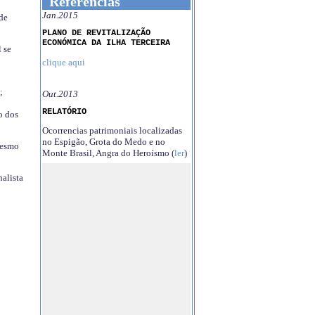
Referências
Jan.2015
 de
PLANO DE REVITALIZAÇÃO
ECONÓMICA DA ILHA TERCEIRA
 se
clique aqui
;
Out.2013
RELATÓRIO
o dos
Ocorrencias patrimoniais localizadas
no Espigão, Grota do Medo e no
mesmo
Monte Brasil, Angra do Heroísmo (
ler
)
nalista