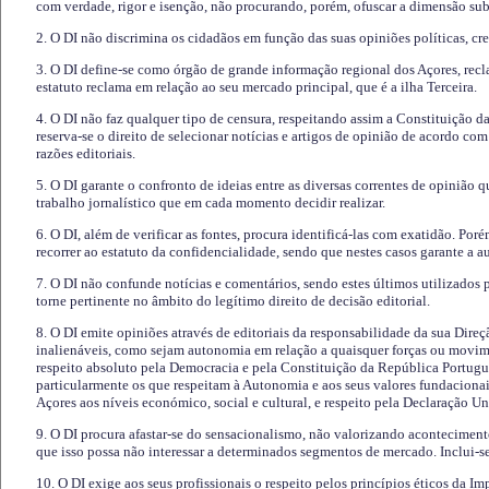
com verdade, rigor e isenção, não procurando, porém, ofuscar a dimensão subj
2. O DI não discrimina os cidadãos em função das suas opiniões políticas, cre
3. O DI define-se como órgão de grande informação regional dos Açores, recl
estatuto reclama em relação ao seu mercado principal, que é a ilha Terceira.
4. O DI não faz qualquer tipo de censura, respeitando assim a Constituição 
reserva-se o direito de selecionar notícias e artigos de opinião de acordo co
razões editoriais.
5. O DI garante o confronto de ideias entre as diversas correntes de opinião 
trabalho jornalístico que em cada momento decidir realizar.
6. O DI, além de verificar as fontes, procura identificá-las com exatidão. Poré
recorrer ao estatuto da confidencialidade, sendo que nestes casos garante a 
7. O DI não confunde notícias e comentários, sendo estes últimos utilizados 
torne pertinente no âmbito do legítimo direito de decisão editorial.
8. O DI emite opiniões através de editoriais da responsabilidade da sua Direç
inalienáveis, como sejam autonomia em relação a quaisquer forças ou movime
respeito absoluto pela Democracia e pela Constituição da República Portugue
particularmente os que respeitam à Autonomia e aos seus valores fundacion
Açores aos níveis económico, social e cultural, e respeito pela Declaração U
9. O DI procura afastar-se do sensacionalismo, não valorizando aconteciment
que isso possa não interessar a determinados segmentos de mercado. Inclui-se
10. O DI exige aos seus profissionais o respeito pelos princípios éticos da I