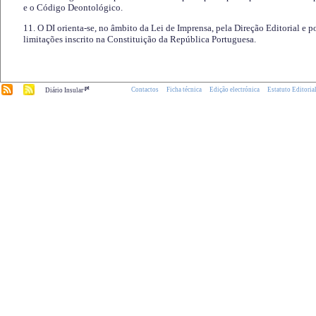
e o Código Deontológico.
11. O DI orienta-se, no âmbito da Lei de Imprensa, pela Direção Editorial e p
limitações inscrito na Constituição da República Portuguesa.
.pt
Contactos
Ficha técnica
Edição electrónica
Estatuto Editoria
Diário Insular