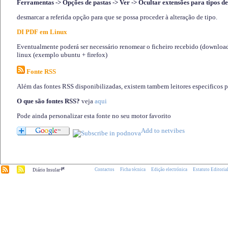
Ferramentas -> Opções de pastas -> Ver -> Ocultar extensões para tipos de
desmarcar a referida opção para que se possa proceder à alteração de tipo.
DI PDF em Linux
Eventualmente poderá ser necessário renomear o ficheiro recebido (download)
linux (exemplo ubuntu + firefox)
Fonte RSS
Além das fontes RSS disponibilizadas, existem tambem leitores especificos 
O que são fontes RSS?
veja
aqui
Pode ainda personalizar esta fonte no seu motor favorito
.pt
Contactos
Ficha técnica
Edição electrónica
Estatuto Editoria
Diário Insular