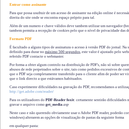
Entrar como assinante
Para que possa usufruir de um acesso de assinante na edição online é necessá
direita do site onde se encontra espaço próprio para tal.
Além de um numero e chave válidos deve tambem utilizar um navegador (brows
tambem permita a recepção de cookies pelo que o nível de privacidade das d
Formato PDF
É facultado a alguns tipos de assinatura o acesso à versão PDF do jornal. Na 
definido para durar no
máximo 500 segundos
, este valor é ajustado pelo we
referido PDF contacte o webmaster.
Por forma a obter algum controlo na distribuição de PDF's, não só sobre que
abusos de rede perpetrados sobre o site, tais como pedidos excessivos de co
que o PDF seja completamente transferido para o cliente afim de poder ser 
que o link directo a que estávamos habituados.
Caso experimente díficuldades na gravação do PDF, recomendamos a utiliza
http://get.adobe.com/reader/
Para os utilizadores do
PDF-Reader foxit
: certamente sentirão dificuldades 
gravar o arquivo como
get_media
.asp
Neste caso e não querendo obviamente usar o Adobe PDF reader, poderão corrig
windows) alterarem as opções de visualização de pastas da seguinte forma
em qualquer pasta
: