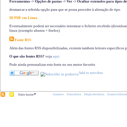
Ferramentas -> Opções de pastas -> Ver -> Ocultar extensões para tipos de
desmarcar a referida opção para que se possa proceder à alteração de tipo.
DI PDF em Linux
Eventualmente poderá ser necessário renomear o ficheiro recebido (download)
linux (exemplo ubuntu + firefox)
Fonte RSS
Além das fontes RSS disponibilizadas, existem tambem leitores especificos 
O que são fontes RSS?
veja
aqui
Pode ainda personalizar esta fonte no seu motor favorito
.pt
Contactos
Ficha técnica
Edição electrónica
Estatuto Editoria
Diário Insular