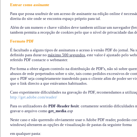
Entrar como assinante
Para que possa usufruir de um acesso de assinante na edição online é necessá
direita do site onde se encontra espaço próprio para tal.
Além de um numero e chave válidos deve tambem utilizar um navegador (brows
tambem permita a recepção de cookies pelo que o nível de privacidade das d
Formato PDF
É facultado a alguns tipos de assinatura o acesso à versão PDF do jornal. Na 
definido para durar no
máximo 500 segundos
, este valor é ajustado pelo we
referido PDF contacte o webmaster.
Por forma a obter algum controlo na distribuição de PDF's, não só sobre que
abusos de rede perpetrados sobre o site, tais como pedidos excessivos de co
que o PDF seja completamente transferido para o cliente afim de poder ser 
que o link directo a que estávamos habituados.
Caso experimente díficuldades na gravação do PDF, recomendamos a utiliza
http://get.adobe.com/reader/
Para os utilizadores do
PDF-Reader foxit
: certamente sentirão dificuldades 
gravar o arquivo como
get_media
.asp
Neste caso e não querendo obviamente usar o Adobe PDF reader, poderão corrig
windows) alterarem as opções de visualização de pastas da seguinte forma
em qualquer pasta
: