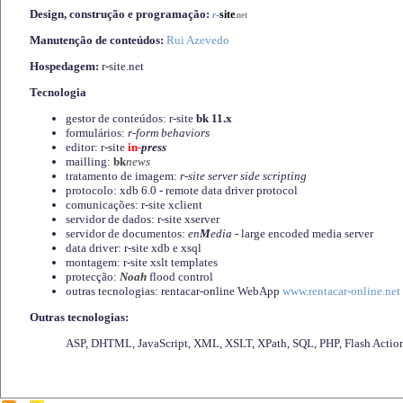
Design, construção e programação:
-
site
r
.net
Manutenção de conteúdos:
Rui Azevedo
Hospedagem:
r-site.net
Tecnologia
gestor de conteúdos: r-site
bk 11.x
formulários:
r-form behaviors
editor: r-site
in-
press
mailling:
bk
news
tratamento de imagem:
r-site server side scripting
protocolo: xdb 6.0 - remote data driver protocol
comunicações: r-site xclient
servidor de dados: r-site xserver
servidor de documentos:
en
M
edia
- large encoded media server
data driver: r-site xdb e xsql
montagem: r-site xslt templates
protecção:
Noah
flood control
outras tecnologias: rentacar-online WebApp
www.rentacar-online.net
Outras tecnologias:
ASP, DHTML, JavaScript, XML, XSLT, XPath, SQL, PHP, Flash Actio