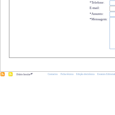
*Telefone:
E-mail:
*Assunto:
*Mensagem:
.pt
Contactos
Ficha técnica
Edição electrónica
Estatuto Editoria
Diário Insular