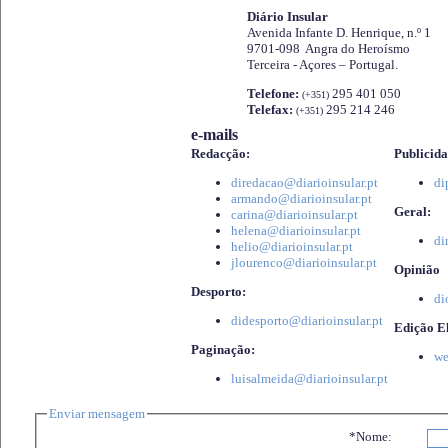
Diário Insular
Avenida Infante D. Henrique, n.º 1
9701-098 Angra do Heroísmo
Terceira - Açores – Portugal.
Telefone:
295 401 050
(+351)
Telefax:
295 214 246
(+351)
e-mails
Redacção:
Publicida
diredacao@diarioinsular.pt
di
armando@diarioinsular.pt
Geral:
carina@diarioinsular.pt
helena@diarioinsular.pt
di
helio@diarioinsular.pt
jlourenco@diarioinsular.pt
Opinião
Desporto:
di
didesporto@diarioinsular.pt
Edição El
Paginação:
we
luisalmeida@diarioinsular.pt
Enviar mensagem
*Nome: