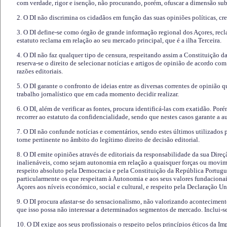
com verdade, rigor e isenção, não procurando, porém, ofuscar a dimensão subj
2. O DI não discrimina os cidadãos em função das suas opiniões políticas, cre
3. O DI define-se como órgão de grande informação regional dos Açores, recl
estatuto reclama em relação ao seu mercado principal, que é a ilha Terceira.
4. O DI não faz qualquer tipo de censura, respeitando assim a Constituição 
reserva-se o direito de selecionar notícias e artigos de opinião de acordo co
razões editoriais.
5. O DI garante o confronto de ideias entre as diversas correntes de opinião 
trabalho jornalístico que em cada momento decidir realizar.
6. O DI, além de verificar as fontes, procura identificá-las com exatidão. Poré
recorrer ao estatuto da confidencialidade, sendo que nestes casos garante a 
7. O DI não confunde notícias e comentários, sendo estes últimos utilizados 
torne pertinente no âmbito do legítimo direito de decisão editorial.
8. O DI emite opiniões através de editoriais da responsabilidade da sua Direç
inalienáveis, como sejam autonomia em relação a quaisquer forças ou movime
respeito absoluto pela Democracia e pela Constituição da República Portugue
particularmente os que respeitam à Autonomia e aos seus valores fundacion
Açores aos níveis económico, social e cultural, e respeito pela Declaração U
9. O DI procura afastar-se do sensacionalismo, não valorizando aconteciment
que isso possa não interessar a determinados segmentos de mercado. Inclui-se
10. O DI exige aos seus profissionais o respeito pelos princípios éticos da I