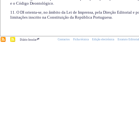
e o Código Deontológico.
11. O DI orienta-se, no âmbito da Lei de Imprensa, pela Direção Editorial e p
limitações inscrito na Constituição da República Portuguesa.
.pt
Contactos
Ficha técnica
Edição electrónica
Estatuto Editoria
Diário Insular