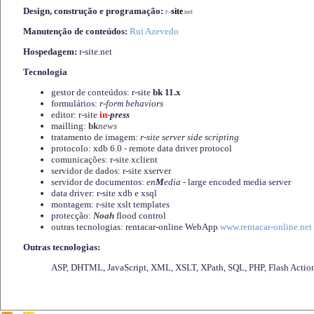
Design, construção e programação:
-
site
r
.net
Manutenção de conteúdos:
Rui Azevedo
Hospedagem:
r-site.net
Tecnologia
gestor de conteúdos: r-site
bk 11.x
formulários:
r-form behaviors
editor: r-site
in-
press
mailling:
bk
news
tratamento de imagem:
r-site server side scripting
protocolo: xdb 6.0 - remote data driver protocol
comunicações: r-site xclient
servidor de dados: r-site xserver
servidor de documentos:
en
M
edia
- large encoded media server
data driver: r-site xdb e xsql
montagem: r-site xslt templates
protecção:
Noah
flood control
outras tecnologias: rentacar-online WebApp
www.rentacar-online.net
Outras tecnologias:
ASP, DHTML, JavaScript, XML, XSLT, XPath, SQL, PHP, Flash Actio