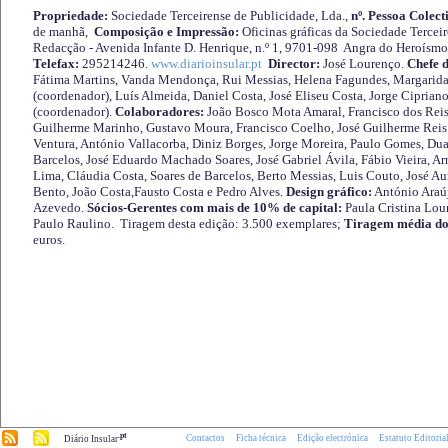
Propriedade:
Sociedade Terceirense de Publicidade, Lda.,
nº. Pessoa Colect
de manhã,
Composição e Impressão:
Oficinas gráficas da Sociedade Tercei
Redacção - Avenida Infante D. Henrique, n.º 1, 9701-098 Angra do Heroísmo 
Telefax:
295214246.
www.diarioinsular.pt
Director:
José Lourenço.
Chefe 
Fátima Martins, Vanda Mendonça, Rui Messias, Helena Fagundes, Margarida
(coordenador), Luís Almeida, Daniel Costa, José Eliseu Costa, Jorge Cipria
(coordenador).
Colaboradores:
João Bosco Mota Amaral, Francisco dos Reis
Guilherme Marinho, Gustavo Moura, Francisco Coelho, José Guilherme Reis 
Ventura, António Vallacorba, Diniz Borges, Jorge Moreira, Paulo Gomes, Duar
Barcelos, José Eduardo Machado Soares, José Gabriel Ávila, Fábio Vieira, A
Lima, Cláudia Costa, Soares de Barcelos, Berto Messias, Luis Couto, José A
Bento, João Costa,Fausto Costa e Pedro Alves.
Design gráfico:
António Araú
Azevedo.
Sócios-Gerentes com mais de 10% de capital:
Paula Cristina Lou
Paulo Raulino. Tiragem desta edição: 3.500 exemplares;
Tiragem média do
euros.
.pt
Contactos
Ficha técnica
Edição electrónica
Estatuto Editoria
Diário Insular