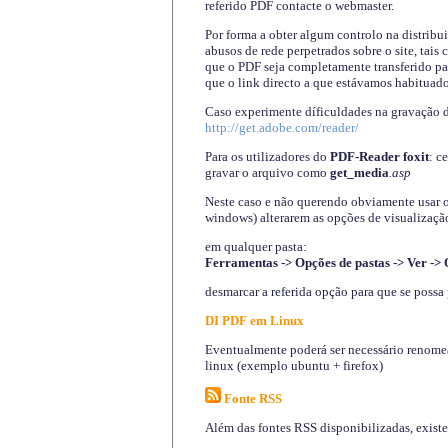
referido PDF contacte o webmaster.
Por forma a obter algum controlo na distribu
abusos de rede perpetrados sobre o site, tai
que o PDF seja completamente transferido pa
que o link directo a que estávamos habituado
Caso experimente díficuldades na gravação 
http://get.adobe.com/reader/
Para os utilizadores do
PDF-Reader foxit
: c
gravar o arquivo como
get_media
.asp
Neste caso e não querendo obviamente usar o A
windows) alterarem as opções de visualização
em qualquer pasta
:
Ferramentas -> Opções de pastas -> Ver -> 
desmarcar a referida opção para que se possa 
DI PDF em Linux
Eventualmente poderá ser necessário renomear
linux (exemplo ubuntu + firefox)
Fonte RSS
Além das fontes RSS disponibilizadas, exist