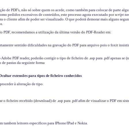
ição de PDF's, não só sobre quem os acede, como também para colocar de parte algu
s como pedidos excessivos de conteúdos, este processo agora executado por
script
nec
ra o cliente afim de poder ser visualizado. O que poderá demorar mais alguns segu
s.
do PDF, recomendamos a utilização da última versão do PDF-Reader em:
ertamente sentirão dificuldades na gravação do PDF para arquivo pois o foxit insisti
dobe PDF reader, poderão corrigir o tipo de ficheiro de .asp para .pdf apenas se (
 de pastas da seguinte forma
Ocultar extensões para tipos de ficheiro conhecidos
proceder à alteração de tipo.
 o ficheiro recebido (download) de .asp para .pdf afim de visualizar o PDF em sis
em tambem leitores especificos para IPhone/IPad e Nokia.