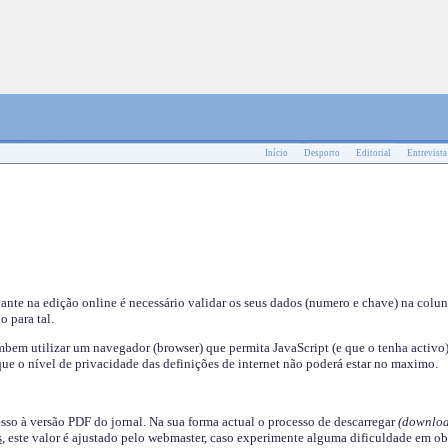
Início
Desporto
Editorial
Entrevista
nante na edição online é necessário validar os seus dados (numero e chave) na colu
o para tal.
em utilizar um navegador (browser) que permita JavaScript (e que o tenha activo)
ue o nível de privacidade das definições de internet não poderá estar no maximo.
esso à versão PDF do jornal. Na sua forma actual o processo de descarregar
(downloa
s
, este valor é ajustado pelo webmaster, caso experimente alguma dificuldade em ob