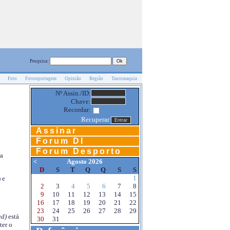
Pesquisa:
Foto
Fotoreportagem
Opinião
Região
Tauromaquia
Nº Assin./ID:
Chave:
Recordar:
Recuperar
Assinar
Forum DI
Forum Desporto
na
<
Agosto 2026
D
S
T
Q
Q
S
S
1
 e
2
3
4
5
6
7
8
9
10
11
12
13
14
15
16
17
18
19
20
21
22
23
24
25
26
27
28
29
d)
está
30
31
ter o