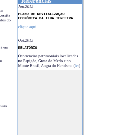
Referências
Jan.2015
ns
PLANO DE REVITALIZAÇÃO
essita
ECONÓMICA DA ILHA TERCEIRA
ndos do
clique aqui
Out.2013
rá em
RELATÓRIO
Ocorrencias patrimoniais localizadas
no Espigão, Grota do Medo e no
no
Monte Brasil, Angra do Heroísmo (
ler
)
temas