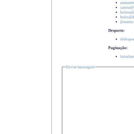
armando
carina@d
helena@d
helio@di
jlourenc
Desporto:
didespor
Paginação:
luisalme
Enviar mensagem