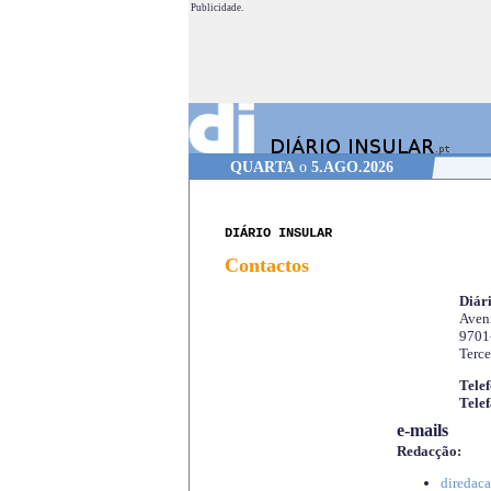
Publicidade.
QUARTA
o
5.AGO.2026
DIÁRIO INSULAR
Contactos
Diári
Aveni
9701
Terce
Telef
Telef
e-mails
Redacção:
diredaca