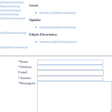
@diarioinsular.pt
Geral:
iarioinsular.pt
iarioinsular.pt
diredacao@diarioinsular.pt
arioinsular.pt
o@diarioinsular.pt
Opinião
diopiniao@diarioinsular.pt
to@diarioinsular.pt
Edição Electrónica:
webmaster@diarioinsular.pt
ida@diarioinsular.pt
*Nome:
*Telefone:
E-mail:
*Assunto:
*Mensagem: