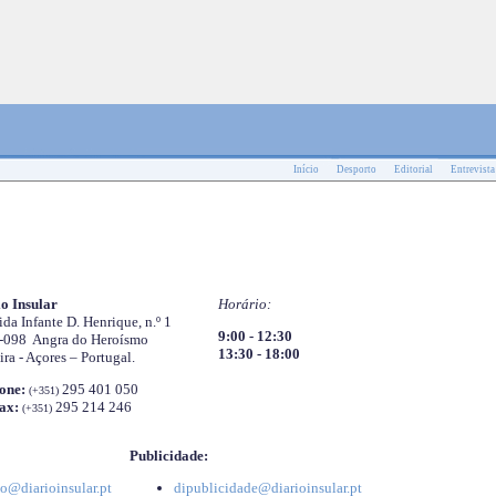
Início
Desporto
Editorial
Entrevista
o Insular
Horário:
da Infante D. Henrique, n.º 1
9:00 - 12:30
-098 Angra do Heroísmo
13:30 - 18:00
ira - Açores – Portugal.
one:
295 401 050
(+351)
ax:
295 214 246
(+351)
Publicidade:
o@diarioinsular.pt
dipublicidade@diarioinsular.pt