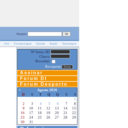
Pesquisa:
Foto
Fotoreportagem
Opinião
Região
Tauromaquia
Nº Assin./ID:
Chave:
Recordar:
Recuperar
Assinar
Forum DI
Forum Desporto
<
Agosto 2026
D
S
T
Q
Q
S
S
1
2
3
4
5
6
7
8
9
10
11
12
13
14
15
16
17
18
19
20
21
22
23
24
25
26
27
28
29
30
31