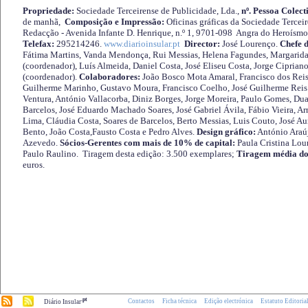
Propriedade:
Sociedade Terceirense de Publicidade, Lda.,
nº. Pessoa Colect
de manhã,
Composição e Impressão:
Oficinas gráficas da Sociedade Tercei
Redacção - Avenida Infante D. Henrique, n.º 1, 9701-098 Angra do Heroísmo 
Telefax:
295214246.
www.diarioinsular.pt
Director:
José Lourenço.
Chefe 
Fátima Martins, Vanda Mendonça, Rui Messias, Helena Fagundes, Margarida
(coordenador), Luís Almeida, Daniel Costa, José Eliseu Costa, Jorge Cipria
(coordenador).
Colaboradores:
João Bosco Mota Amaral, Francisco dos Reis
Guilherme Marinho, Gustavo Moura, Francisco Coelho, José Guilherme Reis 
Ventura, António Vallacorba, Diniz Borges, Jorge Moreira, Paulo Gomes, Duar
Barcelos, José Eduardo Machado Soares, José Gabriel Ávila, Fábio Vieira, A
Lima, Cláudia Costa, Soares de Barcelos, Berto Messias, Luis Couto, José A
Bento, João Costa,Fausto Costa e Pedro Alves.
Design gráfico:
António Araú
Azevedo.
Sócios-Gerentes com mais de 10% de capital:
Paula Cristina Lou
Paulo Raulino. Tiragem desta edição: 3.500 exemplares;
Tiragem média do
euros.
.pt
Contactos
Ficha técnica
Edição electrónica
Estatuto Editoria
Diário Insular