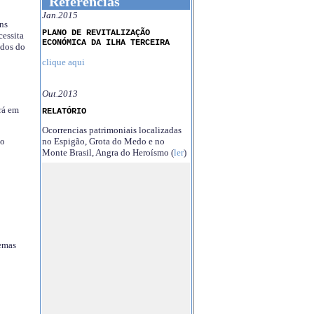
Referências
Jan.2015
ns
PLANO DE REVITALIZAÇÃO
essita
ECONÓMICA DA ILHA TERCEIRA
ndos do
clique aqui
Out.2013
rá em
RELATÓRIO
Ocorrencias patrimoniais localizadas
no Espigão, Grota do Medo e no
no
Monte Brasil, Angra do Heroísmo (
ler
)
temas