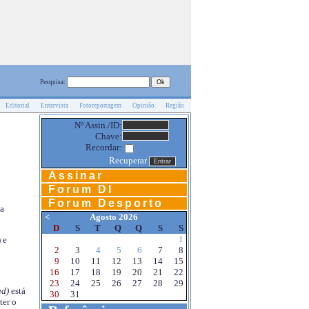
Pesquisa:
Editorial
Entrevista
Fotoreportagem
Opinião
Região
Nº Assin./ID:
Chave:
Recordar:
Recuperar
Assinar
Forum DI
Forum Desporto
na
<
Agosto 2026
D
S
T
Q
Q
S
S
1
 e
2
3
4
5
6
7
8
9
10
11
12
13
14
15
16
17
18
19
20
21
22
23
24
25
26
27
28
29
d)
está
30
31
ter o