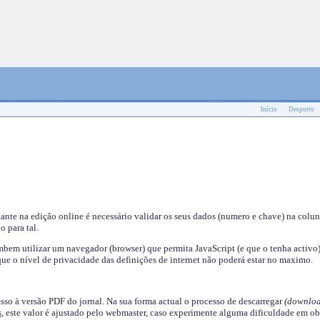
Início
Desporto
nante na edição online é necessário validar os seus dados (numero e chave) na colu
o para tal.
em utilizar um navegador (browser) que permita JavaScript (e que o tenha activo)
ue o nível de privacidade das definições de internet não poderá estar no maximo.
esso à versão PDF do jornal. Na sua forma actual o processo de descarregar
(downloa
s
, este valor é ajustado pelo webmaster, caso experimente alguma dificuldade em ob