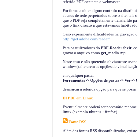
referido PDF contacte o webmaster.
Por forma a obter algum controlo na distribu
abusos de rede perpetrados sobre o site, tai
que o PDF seja completamente transferido pa
que o link directo a que estávamos habituado
Caso experimente díficuldades na gravação 
http://get.adobe.com/reader/
Para os utilizadores do
PDF-Reader foxit
: c
gravar o arquivo como
get_media
.asp
Neste caso e não querendo obviamente usar o A
windows) alterarem as opções de visualização
em qualquer pasta
:
Ferramentas -> Opções de pastas -> Ver -> 
desmarcar a referida opção para que se possa 
DI PDF em Linux
Eventualmente poderá ser necessário renomear
linux (exemplo ubuntu + firefox)
Fonte RSS
Além das fontes RSS disponibilizadas, exist