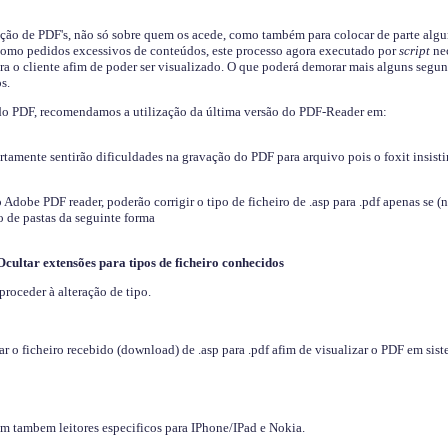
ição de PDF's, não só sobre quem os acede, como também para colocar de parte algu
s como pedidos excessivos de conteúdos, este processo agora executado por
script
nec
ra o cliente afim de poder ser visualizado. O que poderá demorar mais alguns segu
s.
do PDF, recomendamos a utilização da última versão do PDF-Reader em:
ertamente sentirão dificuldades na gravação do PDF para arquivo pois o foxit insisti
dobe PDF reader, poderão corrigir o tipo de ficheiro de .asp para .pdf apenas se (
 de pastas da seguinte forma
Ocultar extensões para tipos de ficheiro conhecidos
proceder à alteração de tipo.
 o ficheiro recebido (download) de .asp para .pdf afim de visualizar o PDF em sis
em tambem leitores especificos para IPhone/IPad e Nokia.