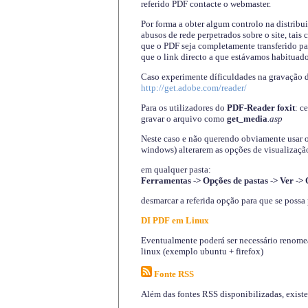
referido PDF contacte o webmaster.
Por forma a obter algum controlo na distribu
abusos de rede perpetrados sobre o site, tai
que o PDF seja completamente transferido pa
que o link directo a que estávamos habituado
Caso experimente díficuldades na gravação 
http://get.adobe.com/reader/
Para os utilizadores do
PDF-Reader foxit
: c
gravar o arquivo como
get_media
.asp
Neste caso e não querendo obviamente usar o A
windows) alterarem as opções de visualização
em qualquer pasta
:
Ferramentas -> Opções de pastas -> Ver -> 
desmarcar a referida opção para que se possa 
DI PDF em Linux
Eventualmente poderá ser necessário renomear
linux (exemplo ubuntu + firefox)
Fonte RSS
Além das fontes RSS disponibilizadas, exist