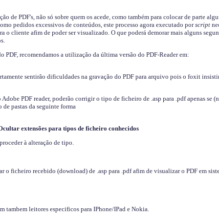
ição de PDF's, não só sobre quem os acede, como também para colocar de parte algu
s como pedidos excessivos de conteúdos, este processo agora executado por
script
nec
ra o cliente afim de poder ser visualizado. O que poderá demorar mais alguns segu
s.
do PDF, recomendamos a utilização da última versão do PDF-Reader em:
ertamente sentirão dificuldades na gravação do PDF para arquivo pois o foxit insisti
dobe PDF reader, poderão corrigir o tipo de ficheiro de .asp para .pdf apenas se (
 de pastas da seguinte forma
Ocultar extensões para tipos de ficheiro conhecidos
proceder à alteração de tipo.
 o ficheiro recebido (download) de .asp para .pdf afim de visualizar o PDF em sis
em tambem leitores especificos para IPhone/IPad e Nokia.