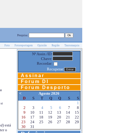
Pesquisa:
Foto
Fotoreportagem
Opinião
Região
Tauromaquia
Nº Assin./ID:
Chave:
Recordar:
Recuperar
Assinar
Forum DI
Forum Desporto
na
<
Agosto 2026
D
S
T
Q
Q
S
S
1
 e
2
3
4
5
6
7
8
9
10
11
12
13
14
15
16
17
18
19
20
21
22
23
24
25
26
27
28
29
d)
está
30
31
ter o