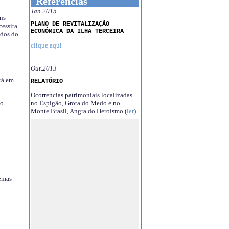
Referências
Jan.2015
ns
PLANO DE REVITALIZAÇÃO
essita
ECONÓMICA DA ILHA TERCEIRA
ndos do
clique aqui
Out.2013
rá em
RELATÓRIO
Ocorrencias patrimoniais localizadas
no Espigão, Grota do Medo e no
no
Monte Brasil, Angra do Heroísmo (
ler
)
temas