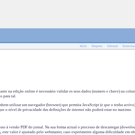
Início
Desporto
Editorial
Entrevista
nante na edição online é necessário validar os seus dados (numero e chave) na colu
o para tal.
em utilizar um navegador (browser) que permita JavaScript (e que o tenha activo)
ue o nível de privacidade das definições de internet não poderá estar no maximo.
esso à versão PDF do jornal. Na sua forma actual o processo de descarregar
(downloa
s
, este valor é ajustado pelo webmaster, caso experimente alguma dificuldade em ob