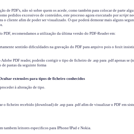
ição de PDF's, não só sobre quem os acede, como também para colocar de parte algu
s como pedidos excessivos de conteúdos, este processo agora executado por
script
nec
ra o cliente afim de poder ser visualizado. O que poderá demorar mais alguns segu
s.
do PDF, recomendamos a utilização da última versão do PDF-Reader em:
ertamente sentirão dificuldades na gravação do PDF para arquivo pois o foxit insisti
dobe PDF reader, poderão corrigir o tipo de ficheiro de .asp para .pdf apenas se (
 de pastas da seguinte forma
Ocultar extensões para tipos de ficheiro conhecidos
proceder à alteração de tipo.
 o ficheiro recebido (download) de .asp para .pdf afim de visualizar o PDF em sis
em tambem leitores especificos para IPhone/IPad e Nokia.