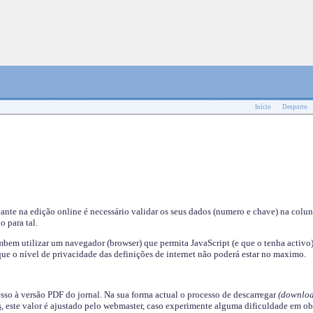
Início
Desporto
nante na edição online é necessário validar os seus dados (numero e chave) na colu
o para tal.
em utilizar um navegador (browser) que permita JavaScript (e que o tenha activo)
ue o nível de privacidade das definições de internet não poderá estar no maximo.
esso à versão PDF do jornal. Na sua forma actual o processo de descarregar
(downloa
s
, este valor é ajustado pelo webmaster, caso experimente alguma dificuldade em ob