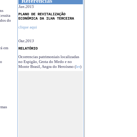
Referências
Jan.2015
ns
PLANO DE REVITALIZAÇÃO
essita
ECONÓMICA DA ILHA TERCEIRA
ndos do
clique aqui
Out.2013
rá em
RELATÓRIO
Ocorrencias patrimoniais localizadas
no Espigão, Grota do Medo e no
no
Monte Brasil, Angra do Heroísmo (
ler
)
temas