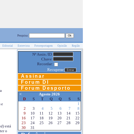
Pesquisa:
Editorial
Entrevista
Fotoreportagem
Opinião
Região
Nº Assin./ID:
Chave:
Recordar:
Recuperar
Assinar
Forum DI
Forum Desporto
na
<
Agosto 2026
D
S
T
Q
Q
S
S
1
 e
2
3
4
5
6
7
8
9
10
11
12
13
14
15
16
17
18
19
20
21
22
23
24
25
26
27
28
29
d)
está
30
31
ter o