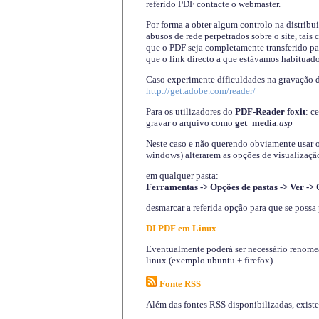
referido PDF contacte o webmaster.
Por forma a obter algum controlo na distribu
abusos de rede perpetrados sobre o site, tai
que o PDF seja completamente transferido pa
que o link directo a que estávamos habituado
Caso experimente díficuldades na gravação 
http://get.adobe.com/reader/
Para os utilizadores do
PDF-Reader foxit
: c
gravar o arquivo como
get_media
.asp
Neste caso e não querendo obviamente usar o A
windows) alterarem as opções de visualização
em qualquer pasta
:
Ferramentas -> Opções de pastas -> Ver -> 
desmarcar a referida opção para que se possa 
DI PDF em Linux
Eventualmente poderá ser necessário renomear
linux (exemplo ubuntu + firefox)
Fonte RSS
Além das fontes RSS disponibilizadas, exist