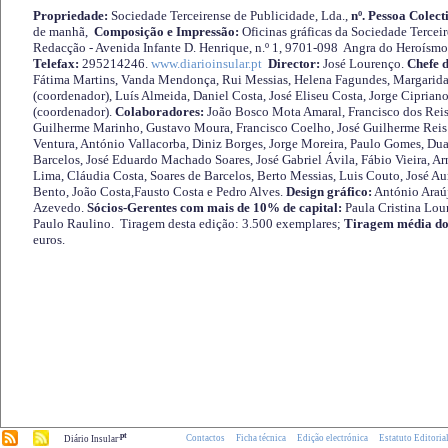
Propriedade:
Sociedade Terceirense de Publicidade, Lda.,
nº. Pessoa Colect
de manhã,
Composição e Impressão:
Oficinas gráficas da Sociedade Tercei
Redacção - Avenida Infante D. Henrique, n.º 1, 9701-098 Angra do Heroísmo 
Telefax:
295214246.
www.diarioinsular.pt
Director:
José Lourenço.
Chefe 
Fátima Martins, Vanda Mendonça, Rui Messias, Helena Fagundes, Margarida
(coordenador), Luís Almeida, Daniel Costa, José Eliseu Costa, Jorge Cipria
(coordenador).
Colaboradores:
João Bosco Mota Amaral, Francisco dos Reis
Guilherme Marinho, Gustavo Moura, Francisco Coelho, José Guilherme Reis 
Ventura, António Vallacorba, Diniz Borges, Jorge Moreira, Paulo Gomes, Duar
Barcelos, José Eduardo Machado Soares, José Gabriel Ávila, Fábio Vieira, A
Lima, Cláudia Costa, Soares de Barcelos, Berto Messias, Luis Couto, José A
Bento, João Costa,Fausto Costa e Pedro Alves.
Design gráfico:
António Araú
Azevedo.
Sócios-Gerentes com mais de 10% de capital:
Paula Cristina Lou
Paulo Raulino. Tiragem desta edição: 3.500 exemplares;
Tiragem média do
euros.
.pt
Contactos
Ficha técnica
Edição electrónica
Estatuto Editoria
Diário Insular