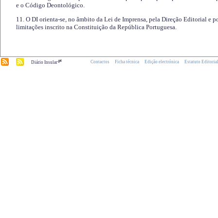
e o Código Deontológico.
11. O DI orienta-se, no âmbito da Lei de Imprensa, pela Direção Editorial e p
limitações inscrito na Constituição da República Portuguesa.
.pt
Contactos
Ficha técnica
Edição electrónica
Estatuto Editoria
Diário Insular