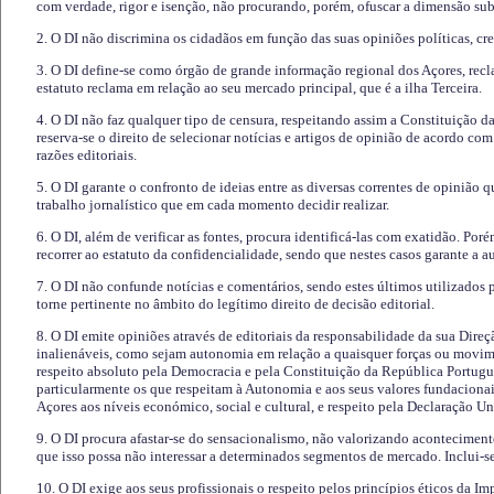
com verdade, rigor e isenção, não procurando, porém, ofuscar a dimensão subj
2. O DI não discrimina os cidadãos em função das suas opiniões políticas, cre
3. O DI define-se como órgão de grande informação regional dos Açores, recl
estatuto reclama em relação ao seu mercado principal, que é a ilha Terceira.
4. O DI não faz qualquer tipo de censura, respeitando assim a Constituição 
reserva-se o direito de selecionar notícias e artigos de opinião de acordo co
razões editoriais.
5. O DI garante o confronto de ideias entre as diversas correntes de opinião 
trabalho jornalístico que em cada momento decidir realizar.
6. O DI, além de verificar as fontes, procura identificá-las com exatidão. Poré
recorrer ao estatuto da confidencialidade, sendo que nestes casos garante a 
7. O DI não confunde notícias e comentários, sendo estes últimos utilizados 
torne pertinente no âmbito do legítimo direito de decisão editorial.
8. O DI emite opiniões através de editoriais da responsabilidade da sua Direç
inalienáveis, como sejam autonomia em relação a quaisquer forças ou movime
respeito absoluto pela Democracia e pela Constituição da República Portugue
particularmente os que respeitam à Autonomia e aos seus valores fundacion
Açores aos níveis económico, social e cultural, e respeito pela Declaração U
9. O DI procura afastar-se do sensacionalismo, não valorizando aconteciment
que isso possa não interessar a determinados segmentos de mercado. Inclui-se
10. O DI exige aos seus profissionais o respeito pelos princípios éticos da I