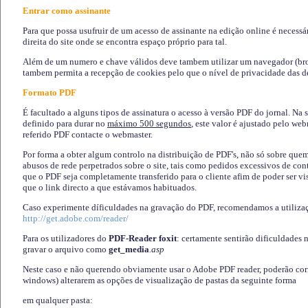
Entrar como assinante
Para que possa usufruir de um acesso de assinante na edição online é necessá
direita do site onde se encontra espaço próprio para tal.
Além de um numero e chave válidos deve tambem utilizar um navegador (brows
tambem permita a recepção de cookies pelo que o nível de privacidade das d
Formato PDF
É facultado a alguns tipos de assinatura o acesso à versão PDF do jornal. Na 
definido para durar no
máximo 500 segundos
, este valor é ajustado pelo we
referido PDF contacte o webmaster.
Por forma a obter algum controlo na distribuição de PDF's, não só sobre que
abusos de rede perpetrados sobre o site, tais como pedidos excessivos de co
que o PDF seja completamente transferido para o cliente afim de poder ser 
que o link directo a que estávamos habituados.
Caso experimente díficuldades na gravação do PDF, recomendamos a utiliza
http://get.adobe.com/reader/
Para os utilizadores do
PDF-Reader foxit
: certamente sentirão dificuldades 
gravar o arquivo como
get_media
.asp
Neste caso e não querendo obviamente usar o Adobe PDF reader, poderão corrig
windows) alterarem as opções de visualização de pastas da seguinte forma
em qualquer pasta
: