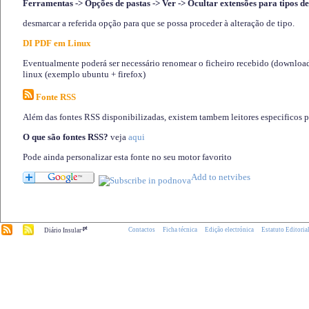
Ferramentas -> Opções de pastas -> Ver -> Ocultar extensões para tipos de
desmarcar a referida opção para que se possa proceder à alteração de tipo.
DI PDF em Linux
Eventualmente poderá ser necessário renomear o ficheiro recebido (download)
linux (exemplo ubuntu + firefox)
Fonte RSS
Além das fontes RSS disponibilizadas, existem tambem leitores especificos 
O que são fontes RSS?
veja
aqui
Pode ainda personalizar esta fonte no seu motor favorito
.pt
Contactos
Ficha técnica
Edição electrónica
Estatuto Editoria
Diário Insular