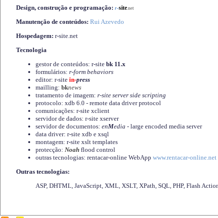
Design, construção e programação:
-
site
r
.net
Manutenção de conteúdos:
Rui Azevedo
Hospedagem:
r-site.net
Tecnologia
gestor de conteúdos: r-site
bk 11.x
formulários:
r-form behaviors
editor: r-site
in-
press
mailling:
bk
news
tratamento de imagem:
r-site server side scripting
protocolo: xdb 6.0 - remote data driver protocol
comunicações: r-site xclient
servidor de dados: r-site xserver
servidor de documentos:
en
M
edia
- large encoded media server
data driver: r-site xdb e xsql
montagem: r-site xslt templates
protecção:
Noah
flood control
outras tecnologias: rentacar-online WebApp
www.rentacar-online.net
Outras tecnologias:
ASP, DHTML, JavaScript, XML, XSLT, XPath, SQL, PHP, Flash Actio