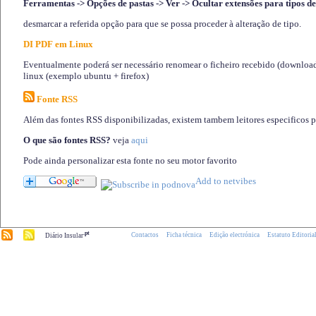
Ferramentas -> Opções de pastas -> Ver -> Ocultar extensões para tipos de
desmarcar a referida opção para que se possa proceder à alteração de tipo.
DI PDF em Linux
Eventualmente poderá ser necessário renomear o ficheiro recebido (download)
linux (exemplo ubuntu + firefox)
Fonte RSS
Além das fontes RSS disponibilizadas, existem tambem leitores especificos 
O que são fontes RSS?
veja
aqui
Pode ainda personalizar esta fonte no seu motor favorito
.pt
Contactos
Ficha técnica
Edição electrónica
Estatuto Editoria
Diário Insular