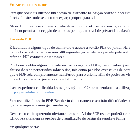
Entrar como assinante
Para que possa usufruir de um acesso de assinante na edição online é necessá
direita do site onde se encontra espaço próprio para tal.
Além de um numero e chave válidos deve tambem utilizar um navegador (brows
tambem permita a recepção de cookies pelo que o nível de privacidade das d
Formato PDF
É facultado a alguns tipos de assinatura o acesso à versão PDF do jornal. Na 
definido para durar no
máximo 500 segundos
, este valor é ajustado pelo we
referido PDF contacte o webmaster.
Por forma a obter algum controlo na distribuição de PDF's, não só sobre que
abusos de rede perpetrados sobre o site, tais como pedidos excessivos de co
que o PDF seja completamente transferido para o cliente afim de poder ser 
que o link directo a que estávamos habituados.
Caso experimente díficuldades na gravação do PDF, recomendamos a utiliza
http://get.adobe.com/reader/
Para os utilizadores do
PDF-Reader foxit
: certamente sentirão dificuldades 
gravar o arquivo como
get_media
.asp
Neste caso e não querendo obviamente usar o Adobe PDF reader, poderão corrig
windows) alterarem as opções de visualização de pastas da seguinte forma
em qualquer pasta
: