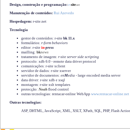
Design, construção e programação:
-
site
r
.net
Manutenção de conteúdos:
Rui Azevedo
Hospedagem:
r-site.net
Tecnologia
gestor de conteúdos: r-site
bk 11.x
formulários:
r-form behaviors
editor: r-site
in-
press
mailling:
bk
news
tratamento de imagem:
r-site server side scripting
protocolo: xdb 6.0 - remote data driver protocol
comunicações: r-site xclient
servidor de dados: r-site xserver
servidor de documentos:
en
M
edia
- large encoded media server
data driver: r-site xdb e xsql
montagem: r-site xslt templates
protecção:
Noah
flood control
outras tecnologias: rentacar-online WebApp
www.rentacar-online.net
Outras tecnologias:
ASP, DHTML, JavaScript, XML, XSLT, XPath, SQL, PHP, Flash Actio