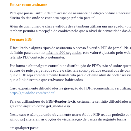
Entrar como assinante
Para que possa usufruir de um acesso de assinante na edição online é necessá
direita do site onde se encontra espaço próprio para tal.
Além de um numero e chave válidos deve tambem utilizar um navegador (brows
tambem permita a recepção de cookies pelo que o nível de privacidade das d
Formato PDF
É facultado a alguns tipos de assinatura o acesso à versão PDF do jornal. Na 
definido para durar no
máximo 500 segundos
, este valor é ajustado pelo we
referido PDF contacte o webmaster.
Por forma a obter algum controlo na distribuição de PDF's, não só sobre que
abusos de rede perpetrados sobre o site, tais como pedidos excessivos de co
que o PDF seja completamente transferido para o cliente afim de poder ser 
que o link directo a que estávamos habituados.
Caso experimente díficuldades na gravação do PDF, recomendamos a utiliza
http://get.adobe.com/reader/
Para os utilizadores do
PDF-Reader foxit
: certamente sentirão dificuldades 
gravar o arquivo como
get_media
.asp
Neste caso e não querendo obviamente usar o Adobe PDF reader, poderão corrig
windows) alterarem as opções de visualização de pastas da seguinte forma
em qualquer pasta
: