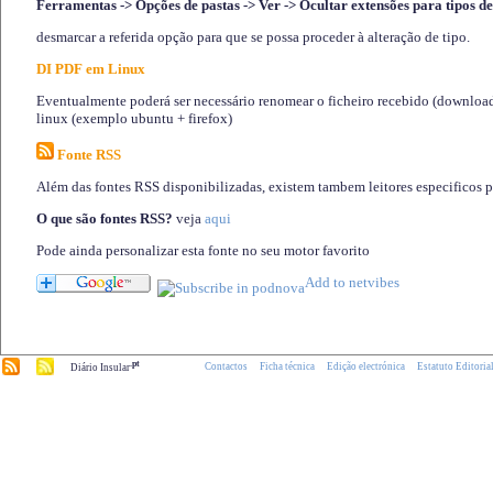
Ferramentas -> Opções de pastas -> Ver -> Ocultar extensões para tipos de
desmarcar a referida opção para que se possa proceder à alteração de tipo.
DI PDF em Linux
Eventualmente poderá ser necessário renomear o ficheiro recebido (download)
linux (exemplo ubuntu + firefox)
Fonte RSS
Além das fontes RSS disponibilizadas, existem tambem leitores especificos 
O que são fontes RSS?
veja
aqui
Pode ainda personalizar esta fonte no seu motor favorito
.pt
Contactos
Ficha técnica
Edição electrónica
Estatuto Editoria
Diário Insular