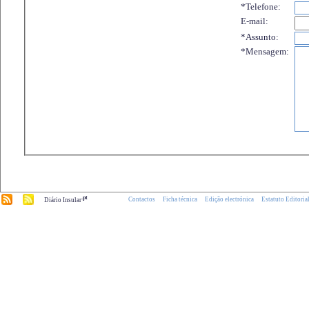
*Telefone:
E-mail:
*Assunto:
*Mensagem:
.pt
Contactos
Ficha técnica
Edição electrónica
Estatuto Editoria
Diário Insular