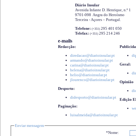
Diário Insular
Avenida Infante D. Henrique, n.º 1
9701-098 Angra do Heroísmo
Terceira - Açores – Portugal.
Telefone:
295 401 050
(+351)
Telefax:
295 214 246
(+351)
e-mails
Redacção:
Publicida
diredacao@diarioinsular.pt
di
armando@diarioinsular.pt
Geral:
carina@diarioinsular.pt
helena@diarioinsular.pt
di
helio@diarioinsular.pt
jlourenco@diarioinsular.pt
Opinião
Desporto:
di
didesporto@diarioinsular.pt
Edição El
Paginação:
we
luisalmeida@diarioinsular.pt
Enviar mensagem
*Nome: