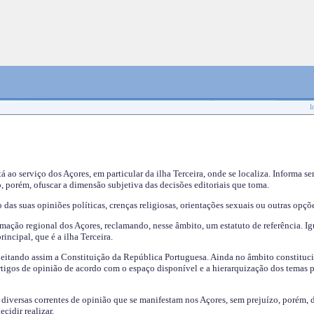
I
tá ao serviço dos Açores, em particular da ilha Terceira, onde se localiza. Informa s
, porém, ofuscar a dimensão subjetiva das decisões editoriais que toma.
das suas opiniões políticas, crenças religiosas, orientações sexuais ou outras opçõe
mação regional dos Açores, reclamando, nesse âmbito, um estatuto de referência. Ig
incipal, que é a ilha Terceira.
speitando assim a Constituição da República Portuguesa. Ainda no âmbito constituci
 artigos de opinião de acordo com o espaço disponível e a hierarquização dos temas 
s diversas correntes de opinião que se manifestam nos Açores, sem prejuízo, porém, 
cidir realizar.