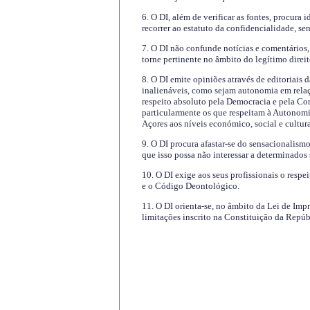
6. O DI, além de verificar as fontes, procura 
recorrer ao estatuto da confidencialidade, s
7. O DI não confunde notícias e comentários, 
torne pertinente no âmbito do legítimo direit
8. O DI emite opiniões através de editoriais 
inalienáveis, como sejam autonomia em relaç
respeito absoluto pela Democracia e pela Con
particularmente os que respeitam à Autonomi
Açores aos níveis económico, social e cultur
9. O DI procura afastar-se do sensacionalism
que isso possa não interessar a determinados
10. O DI exige aos seus profissionais o respe
e o Código Deontológico.
11. O DI orienta-se, no âmbito da Lei de Impr
limitações inscrito na Constituição da Repúb