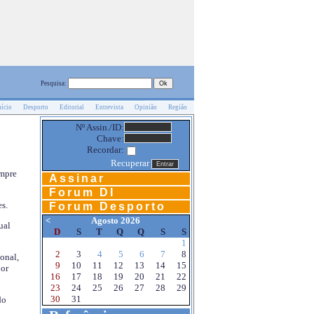
Pesquisa:
nício
Desporto
Editorial
Entrevista
Opinião
Região
Nº Assin./ID:
Chave:
Recordar:
Recuperar
empre
Assinar
Forum DI
s.
Forum Desporto
<
Agosto 2026
ual
D
S
T
Q
Q
S
S
1
2
3
4
5
6
7
8
onal,
9
10
11
12
13
14
15
por
16
17
18
19
20
21
22
23
24
25
26
27
28
29
30
31
do