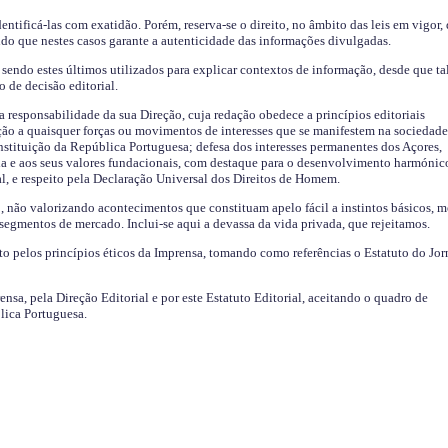
identificá-las com exatidão. Porém, reserva-se o direito, no âmbito das leis em vigor,
endo que nestes casos garante a autenticidade das informações divulgadas.
sendo estes últimos utilizados para explicar contextos de informação, desde que tal
o de decisão editorial.
da responsabilidade da sua Direção, cuja redação obedece a princípios editoriais
ão a quaisquer forças ou movimentos de interesses que se manifestem na sociedade
stituição da República Portuguesa; defesa dos interesses permanentes dos Açores,
a e aos seus valores fundacionais, com destaque para o desenvolvimento harmónic
al, e respeito pela Declaração Universal dos Direitos de Homem.
o, não valorizando acontecimentos que constituam apelo fácil a instintos básicos, 
 segmentos de mercado. Inclui-se aqui a devassa da vida privada, que rejeitamos.
ito pelos princípios éticos da Imprensa, tomando como referências o Estatuto do Jor
ensa, pela Direção Editorial e por este Estatuto Editorial, aceitando o quadro de
lica Portuguesa.