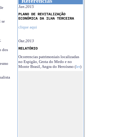
Referências
Jan.2015
 de
PLANO DE REVITALIZAÇÃO
ECONÓMICA DA ILHA TERCEIRA
 se
clique aqui
;
Out.2013
RELATÓRIO
o dos
Ocorrencias patrimoniais localizadas
no Espigão, Grota do Medo e no
mesmo
Monte Brasil, Angra do Heroísmo (
ler
)
nalista