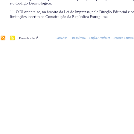
e o Código Deontológico.
11. O DI orienta-se, no âmbito da Lei de Imprensa, pela Direção Editorial e p
limitações inscrito na Constituição da República Portuguesa.
.pt
Contactos
Ficha técnica
Edição electrónica
Estatuto Editoria
Diário Insular