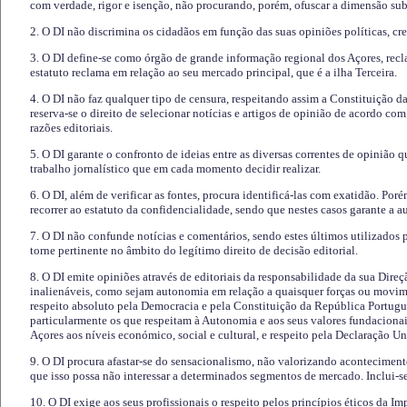
com verdade, rigor e isenção, não procurando, porém, ofuscar a dimensão subj
2. O DI não discrimina os cidadãos em função das suas opiniões políticas, cre
3. O DI define-se como órgão de grande informação regional dos Açores, recl
estatuto reclama em relação ao seu mercado principal, que é a ilha Terceira.
4. O DI não faz qualquer tipo de censura, respeitando assim a Constituição 
reserva-se o direito de selecionar notícias e artigos de opinião de acordo co
razões editoriais.
5. O DI garante o confronto de ideias entre as diversas correntes de opinião 
trabalho jornalístico que em cada momento decidir realizar.
6. O DI, além de verificar as fontes, procura identificá-las com exatidão. Poré
recorrer ao estatuto da confidencialidade, sendo que nestes casos garante a 
7. O DI não confunde notícias e comentários, sendo estes últimos utilizados 
torne pertinente no âmbito do legítimo direito de decisão editorial.
8. O DI emite opiniões através de editoriais da responsabilidade da sua Direç
inalienáveis, como sejam autonomia em relação a quaisquer forças ou movime
respeito absoluto pela Democracia e pela Constituição da República Portugue
particularmente os que respeitam à Autonomia e aos seus valores fundacion
Açores aos níveis económico, social e cultural, e respeito pela Declaração U
9. O DI procura afastar-se do sensacionalismo, não valorizando aconteciment
que isso possa não interessar a determinados segmentos de mercado. Inclui-se
10. O DI exige aos seus profissionais o respeito pelos princípios éticos da I