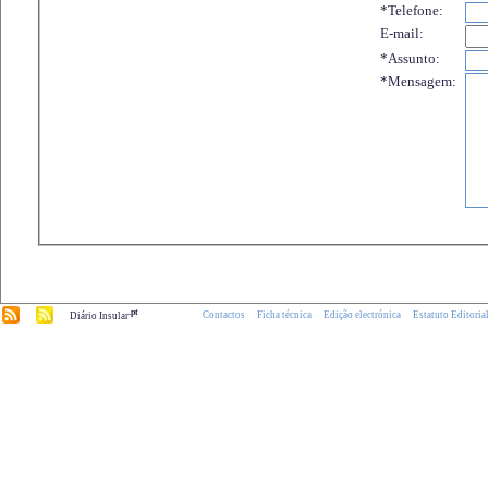
*Telefone:
E-mail:
*Assunto:
*Mensagem:
.pt
Contactos
Ficha técnica
Edição electrónica
Estatuto Editoria
Diário Insular