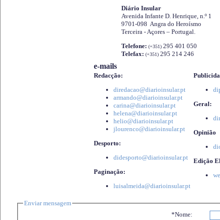
Diário Insular
Avenida Infante D. Henrique, n.º 1
9701-098 Angra do Heroísmo
Terceira - Açores – Portugal.
Telefone:
295 401 050
(+351)
Telefax:
295 214 246
(+351)
e-mails
Redacção:
Publicida
diredacao@diarioinsular.pt
di
armando@diarioinsular.pt
Geral:
carina@diarioinsular.pt
helena@diarioinsular.pt
di
helio@diarioinsular.pt
jlourenco@diarioinsular.pt
Opinião
Desporto:
di
didesporto@diarioinsular.pt
Edição El
Paginação:
we
luisalmeida@diarioinsular.pt
Enviar mensagem
*Nome: