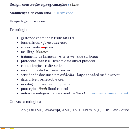
Design, construção e programação:
-
site
r
.net
Manutenção de conteúdos:
Rui Azevedo
Hospedagem:
r-site.net
Tecnologia
gestor de conteúdos: r-site
bk 11.x
formulários:
r-form behaviors
editor: r-site
in-
press
mailling:
bk
news
tratamento de imagem:
r-site server side scripting
protocolo: xdb 6.0 - remote data driver protocol
comunicações: r-site xclient
servidor de dados: r-site xserver
servidor de documentos:
en
M
edia
- large encoded media server
data driver: r-site xdb e xsql
montagem: r-site xslt templates
protecção:
Noah
flood control
outras tecnologias: rentacar-online WebApp
www.rentacar-online.net
Outras tecnologias:
ASP, DHTML, JavaScript, XML, XSLT, XPath, SQL, PHP, Flash Actio