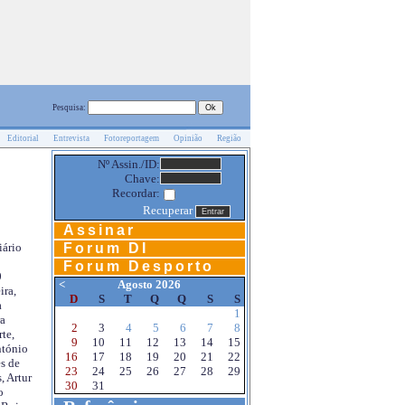
Pesquisa:
Editorial
Entrevista
Fotoreportagem
Opinião
Região
Nº Assin./ID:
Chave:
Recordar:
Recuperar
Assinar
Forum DI
iário
Forum Desporto
0
<
Agosto 2026
ira,
D
S
T
Q
Q
S
S
a
1
a
2
3
4
5
6
7
8
te,
9
10
11
12
13
14
15
ntónio
16
17
18
19
20
21
22
s de
23
24
25
26
27
28
29
, Artur
30
31
o