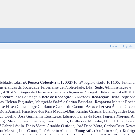
Início
Desporto
cidade, Lda.,
nº. Pessoa Colectiva:
512002746 nº. registo título 101105, Jornal d
as gráficas da Sociedade Terceirense de Publicidade, Lda.
Sede:
Administração e
 1, 9701-098 Angra do Heroísmo Terceira - Açores – Portugal.
Telefone:
29540105
irector:
José Lourenço.
Chefe de Redacção:
A.Mendes.
Redacção:
Hélio Jorge Vie
as, Helena Fagundes, Margarida Sodré e Carina Barcelos.
Desporto:
Mateus Roch
José Eliseu Costa, Jorge Cipriano e Carlos do Carmo.
Artes e Letras:
Álamo Oliveir
ota Amaral, Francisco dos Reis Maduro-Dias, Ramiro Carrola, Luiz Fagundes Duar
o Coelho, José Guilherme Reis Leite, Eduardo Ferraz da Rosa, Ferreira Moreno, A
orge Moreira, Paulo Gomes, Duarte Freitas, Guilherme Marinho, Daniel de Sá, Soare
 Gabriel Ávila, Fábio Vieira, Arnaldo Ourique, José Decq Mota, Carlos Costa Neves
rto Messias, Luis Couto, José Aurélio Almeida.
Fotografia:
António Araújo, Rodrig