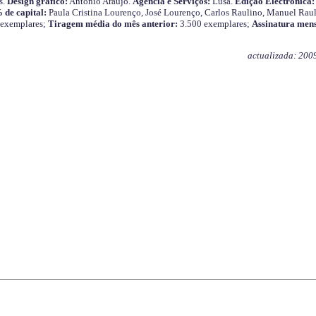
s.
Design gráfico:
António Araújo.
Agência e Serviços:
Lusa.
Edição Electrónica:
 de capital:
Paula Cristina Lourenço, José Lourenço, Carlos Raulino, Manuel Raul
 exemplares;
Tiragem média do mês anterior:
3.500 exemplares;
Assinatura mens
actualizada: 200