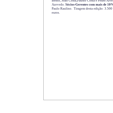
Bento, João Costa,Fausto Costa e Pedro Alve
Azevedo.
Sócios-Gerentes com mais de 10%
Paulo Raulino. Tiragem desta edição: 3.500
euros.