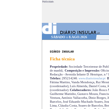
Publicidade.
SÁBADO
o
8.AGO.2026
DIÁRIO INSULAR
Ficha técnica
Propriedade:
Sociedade Terceirense de Publi
de manhã,
Composição e Impressão:
Oficin
Redacção - Avenida Infante D. Henrique, n.º
Telefax:
295214246.
www.diarioinsular.pt
D
Fátima Martins, Vanda Mendonça, Rui Messi
(coordenador), Luís Almeida, Daniel Costa, 
(coordenador).
Colaboradores:
João Bosco M
Guilherme Marinho, Gustavo Moura, Francisc
Ventura, António Vallacorba, Diniz Borges, J
Barcelos, José Eduardo Machado Soares, José
Lima, Cláudia Costa, Soares de Barcelos, Be