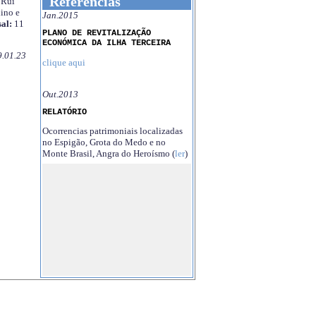
Referências
Rui
ino e
Jan.2015
al:
11
PLANO DE REVITALIZAÇÃO
ECONÓMICA DA ILHA TERCEIRA
9.01.23
clique aqui
Out.2013
RELATÓRIO
Ocorrencias patrimoniais localizadas
no Espigão, Grota do Medo e no
Monte Brasil, Angra do Heroísmo (
ler
)