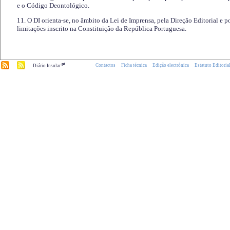
e o Código Deontológico.
11. O DI orienta-se, no âmbito da Lei de Imprensa, pela Direção Editorial e p
limitações inscrito na Constituição da República Portuguesa.
.pt
Contactos
Ficha técnica
Edição electrónica
Estatuto Editoria
Diário Insular