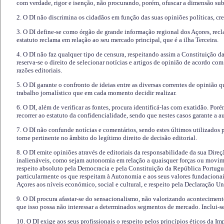
com verdade, rigor e isenção, não procurando, porém, ofuscar a dimensão subj
2. O DI não discrimina os cidadãos em função das suas opiniões políticas, cre
3. O DI define-se como órgão de grande informação regional dos Açores, recl
estatuto reclama em relação ao seu mercado principal, que é a ilha Terceira.
4. O DI não faz qualquer tipo de censura, respeitando assim a Constituição 
reserva-se o direito de selecionar notícias e artigos de opinião de acordo co
razões editoriais.
5. O DI garante o confronto de ideias entre as diversas correntes de opinião 
trabalho jornalístico que em cada momento decidir realizar.
6. O DI, além de verificar as fontes, procura identificá-las com exatidão. Poré
recorrer ao estatuto da confidencialidade, sendo que nestes casos garante a 
7. O DI não confunde notícias e comentários, sendo estes últimos utilizados 
torne pertinente no âmbito do legítimo direito de decisão editorial.
8. O DI emite opiniões através de editoriais da responsabilidade da sua Direç
inalienáveis, como sejam autonomia em relação a quaisquer forças ou movime
respeito absoluto pela Democracia e pela Constituição da República Portugue
particularmente os que respeitam à Autonomia e aos seus valores fundacion
Açores aos níveis económico, social e cultural, e respeito pela Declaração U
9. O DI procura afastar-se do sensacionalismo, não valorizando aconteciment
que isso possa não interessar a determinados segmentos de mercado. Inclui-se
10. O DI exige aos seus profissionais o respeito pelos princípios éticos da I