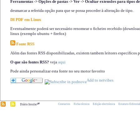
Ferramentas -> Opções de pastas -> Ver -> Ocultar extensões para tipos de
desmarcar a referida opção para que se possa proceder à alteração de tipo.
DI PDF em Linux
Eventualmente poderá ser necessário renomear o ficheiro recebido (download)
linux (exemplo ubuntu + firefox)
Fonte RSS
Além das fontes RSS disponibilizadas, existem tambem leitores especificos 
O que são fontes RSS?
veja
aqui
Pode ainda personalizar esta fonte no seu motor favorito
.pt
Contactos
Ficha técnica
Edição electrónica
Estatuto Editoria
Diário Insular