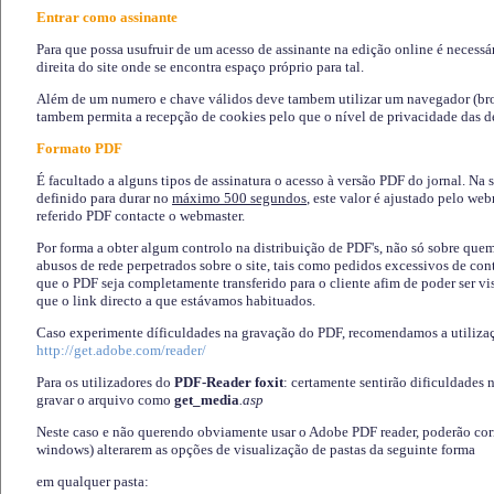
Entrar como assinante
Para que possa usufruir de um acesso de assinante na edição online é necessá
direita do site onde se encontra espaço próprio para tal.
Além de um numero e chave válidos deve tambem utilizar um navegador (brows
tambem permita a recepção de cookies pelo que o nível de privacidade das d
Formato PDF
É facultado a alguns tipos de assinatura o acesso à versão PDF do jornal. Na 
definido para durar no
máximo 500 segundos
, este valor é ajustado pelo we
referido PDF contacte o webmaster.
Por forma a obter algum controlo na distribuição de PDF's, não só sobre que
abusos de rede perpetrados sobre o site, tais como pedidos excessivos de co
que o PDF seja completamente transferido para o cliente afim de poder ser 
que o link directo a que estávamos habituados.
Caso experimente díficuldades na gravação do PDF, recomendamos a utiliza
http://get.adobe.com/reader/
Para os utilizadores do
PDF-Reader foxit
: certamente sentirão dificuldades 
gravar o arquivo como
get_media
.asp
Neste caso e não querendo obviamente usar o Adobe PDF reader, poderão corrig
windows) alterarem as opções de visualização de pastas da seguinte forma
em qualquer pasta
: