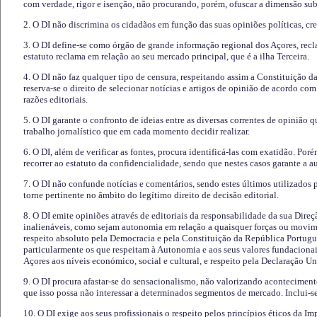
com verdade, rigor e isenção, não procurando, porém, ofuscar a dimensão subj
2. O DI não discrimina os cidadãos em função das suas opiniões políticas, cre
3. O DI define-se como órgão de grande informação regional dos Açores, recl
estatuto reclama em relação ao seu mercado principal, que é a ilha Terceira.
4. O DI não faz qualquer tipo de censura, respeitando assim a Constituição 
reserva-se o direito de selecionar notícias e artigos de opinião de acordo co
razões editoriais.
5. O DI garante o confronto de ideias entre as diversas correntes de opinião 
trabalho jornalístico que em cada momento decidir realizar.
6. O DI, além de verificar as fontes, procura identificá-las com exatidão. Poré
recorrer ao estatuto da confidencialidade, sendo que nestes casos garante a 
7. O DI não confunde notícias e comentários, sendo estes últimos utilizados 
torne pertinente no âmbito do legítimo direito de decisão editorial.
8. O DI emite opiniões através de editoriais da responsabilidade da sua Direç
inalienáveis, como sejam autonomia em relação a quaisquer forças ou movime
respeito absoluto pela Democracia e pela Constituição da República Portugue
particularmente os que respeitam à Autonomia e aos seus valores fundacion
Açores aos níveis económico, social e cultural, e respeito pela Declaração U
9. O DI procura afastar-se do sensacionalismo, não valorizando aconteciment
que isso possa não interessar a determinados segmentos de mercado. Inclui-se
10. O DI exige aos seus profissionais o respeito pelos princípios éticos da I