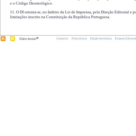
e o Código Deontológico.
11. O DI orienta-se, no âmbito da Lei de Imprensa, pela Direção Editorial e p
limitações inscrito na Constituição da República Portuguesa.
.pt
Contactos
Ficha técnica
Edição electrónica
Estatuto Editoria
Diário Insular