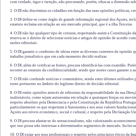
com verdade, rigor e isenção, não procurando, porém, ofuscar a dimensão subj
2. O DI não discrimina os cidadãos em função das suas opiniões políticas, cre
3. O DI define-se como órgão de grande informação regional dos Açores, recl
estatuto reclama em relação ao seu mercado principal, que é a ilha Terceira.
4. O DI não faz qualquer tipo de censura, respeitando assim a Constituição 
reserva-se o direito de selecionar notícias e artigos de opinião de acordo co
razões editoriais.
5. O DI garante o confronto de ideias entre as diversas correntes de opinião 
trabalho jornalístico que em cada momento decidir realizar.
6. O DI, além de verificar as fontes, procura identificá-las com exatidão. Poré
recorrer ao estatuto da confidencialidade, sendo que nestes casos garante a 
7. O DI não confunde notícias e comentários, sendo estes últimos utilizados 
torne pertinente no âmbito do legítimo direito de decisão editorial.
8. O DI emite opiniões através de editoriais da responsabilidade da sua Direç
inalienáveis, como sejam autonomia em relação a quaisquer forças ou movime
respeito absoluto pela Democracia e pela Constituição da República Portugue
particularmente os que respeitam à Autonomia e aos seus valores fundacion
Açores aos níveis económico, social e cultural, e respeito pela Declaração U
9. O DI procura afastar-se do sensacionalismo, não valorizando aconteciment
que isso possa não interessar a determinados segmentos de mercado. Inclui-se
10. O DI exige aos seus profissionais o respeito pelos princípios éticos da I