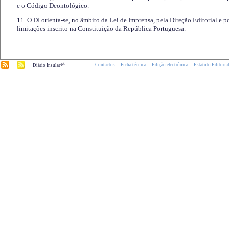
e o Código Deontológico.
11. O DI orienta-se, no âmbito da Lei de Imprensa, pela Direção Editorial e p
limitações inscrito na Constituição da República Portuguesa.
.pt
Contactos
Ficha técnica
Edição electrónica
Estatuto Editoria
Diário Insular