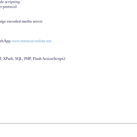
ide scripting
er protocol
arge encoded media server
 WebApp
www.rentacar-online.net
 XPath, SQL, PHP, Flash ActionScript2