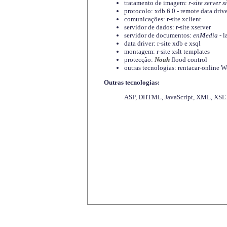
tratamento de imagem:
r-site server s
protocolo: xdb 6.0 - remote data driv
comunicações: r-site xclient
servidor de dados: r-site xserver
servidor de documentos:
en
M
edia
- l
data driver: r-site xdb e xsql
montagem: r-site xslt templates
protecção:
Noah
flood control
outras tecnologias: rentacar-online
Outras tecnologias:
ASP, DHTML, JavaScript, XML, XSLT,