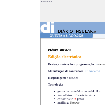
Publicidade.
QUINTA
o
6.AGO.2026
DIÁRIO INSULAR
Edição electrónica
Design, construção e programação:
-
site
r
.net
Manutenção de conteúdos:
Rui Azevedo
Hospedagem:
r-site.net
Tecnologia
gestor de conteúdos: r-site
bk 11.x
formulários:
r-form behaviors
editor: r-site
in-
press
mailling:
bk
news