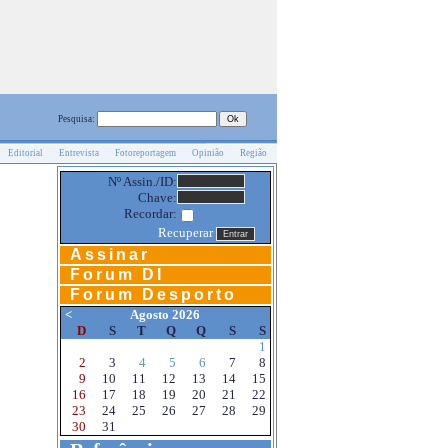
Pesquisa:
Editorial
Entrevista
Fotoreportagem
Opinião
Região
Nº Assin./ID:
Chave:
Recordar:
Recuperar
Assinar
Forum DI
Forum Desporto
<
Agosto 2026
D
S
T
Q
Q
S
S
1
2
3
4
5
6
7
8
9
10
11
12
13
14
15
16
17
18
19
20
21
22
23
24
25
26
27
28
29
30
31