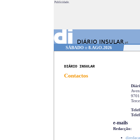
Publicidade.
SÁBADO
o
8.AGO.2026
DIÁRIO INSULAR
Contactos
Diári
Aveni
9701
Terce
Telef
Telef
e-mails
Redacção:
diredaca