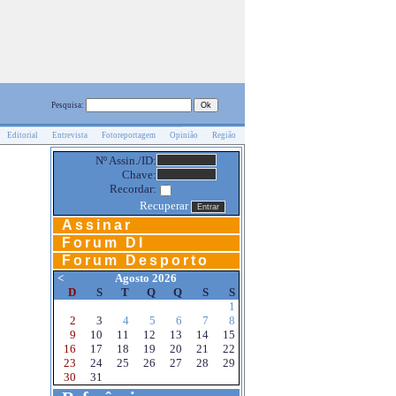
Pesquisa:
Editorial
Entrevista
Fotoreportagem
Opinião
Região
Nº Assin./ID:
Chave:
Recordar:
Recuperar
Assinar
Forum DI
Forum Desporto
<
Agosto 2026
D
S
T
Q
Q
S
S
1
2
3
4
5
6
7
8
9
10
11
12
13
14
15
16
17
18
19
20
21
22
23
24
25
26
27
28
29
30
31