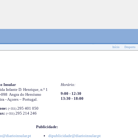
Início
Desporto
o Insular
Horário:
da Infante D. Henrique, n.º 1
9:00 - 12:30
-098 Angra do Heroísmo
13:30 - 18:00
ira - Açores – Portugal.
one:
295 401 050
(+351)
ax:
295 214 246
(+351)
Publicidade:
o@diarioinsular.pt
dipublicidade@diarioinsular.pt