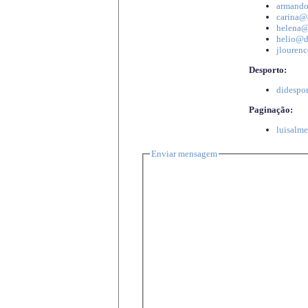
armando
carina@d
helena@d
helio@di
jlourenc
Desporto:
didespor
Paginação:
luisalme
Enviar mensagem