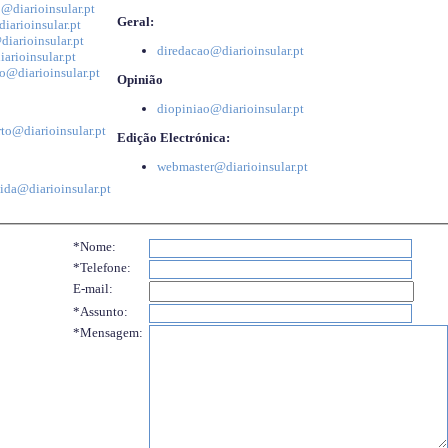
@diarioinsular.pt
Geral:
iarioinsular.pt
iarioinsular.pt
diredacao@diarioinsular.pt
arioinsular.pt
o@diarioinsular.pt
Opinião
diopiniao@diarioinsular.pt
to@diarioinsular.pt
Edição Electrónica:
webmaster@diarioinsular.pt
ida@diarioinsular.pt
*Nome:
*Telefone:
E-mail:
*Assunto:
*Mensagem: