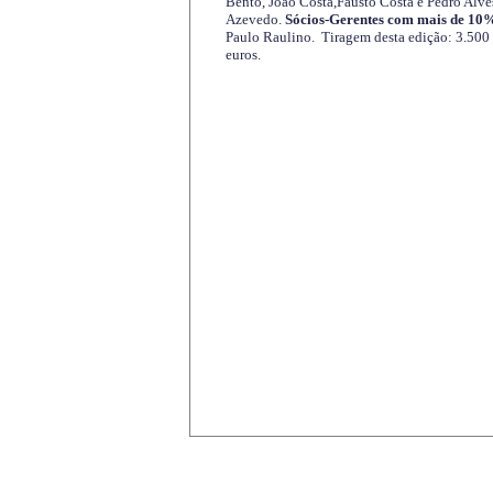
Bento, João Costa,Fausto Costa e Pedro Alve
Azevedo.
Sócios-Gerentes com mais de 10%
Paulo Raulino. Tiragem desta edição: 3.500
euros.