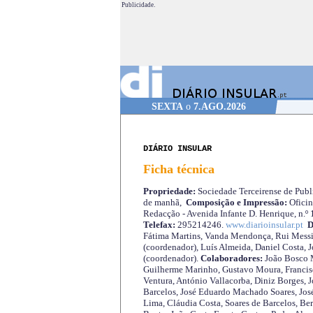
Publicidade.
SEXTA
o
7.AGO.2026
DIÁRIO INSULAR
Ficha técnica
Propriedade:
Sociedade Terceirense de Publi
de manhã,
Composição e Impressão:
Oficin
Redacção - Avenida Infante D. Henrique, n.º
Telefax:
295214246.
www.diarioinsular.pt
D
Fátima Martins, Vanda Mendonça, Rui Messi
(coordenador), Luís Almeida, Daniel Costa, 
(coordenador).
Colaboradores:
João Bosco M
Guilherme Marinho, Gustavo Moura, Francisc
Ventura, António Vallacorba, Diniz Borges, J
Barcelos, José Eduardo Machado Soares, José
Lima, Cláudia Costa, Soares de Barcelos, Be