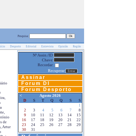
Pesquisa:
nício
Desporto
Editorial
Entrevista
Opinião
Região
Nº Assin./ID:
Chave:
Recordar:
Recuperar
Assinar
Forum DI
iário
Forum Desporto
0
<
Agosto 2026
ira,
D
S
T
Q
Q
S
S
a
1
a
2
3
4
5
6
7
8
te,
9
10
11
12
13
14
15
ntónio
16
17
18
19
20
21
22
s de
23
24
25
26
27
28
29
, Artur
30
31
o