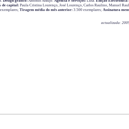
s.
Design gráfico:
António Araújo.
Agência e Serviços:
Lusa.
Edição Electrónica:
 de capital:
Paula Cristina Lourenço, José Lourenço, Carlos Raulino, Manuel Raul
 exemplares;
Tiragem média do mês anterior:
3.500 exemplares;
Assinatura mens
actualizada: 200