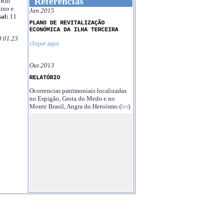
Referências
Rui
ino e
Jan.2015
al:
11
PLANO DE REVITALIZAÇÃO
ECONÓMICA DA ILHA TERCEIRA
9.01.23
clique aqui
Out.2013
RELATÓRIO
Ocorrencias patrimoniais localizadas
no Espigão, Grota do Medo e no
Monte Brasil, Angra do Heroísmo (
ler
)