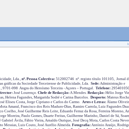
I
cidade, Lda.,
nº. Pessoa Colectiva:
512002746 nº. registo título 101105, Jornal d
as gráficas da Sociedade Terceirense de Publicidade, Lda.
Sede:
Administração e
 1, 9701-098 Angra do Heroísmo Terceira - Açores – Portugal.
Telefone:
29540105
irector:
José Lourenço.
Chefe de Redacção:
A.Mendes.
Redacção:
Hélio Jorge Vie
as, Helena Fagundes, Margarida Sodré e Carina Barcelos.
Desporto:
Mateus Roch
José Eliseu Costa, Jorge Cipriano e Carlos do Carmo.
Artes e Letras:
Álamo Oliveir
ota Amaral, Francisco dos Reis Maduro-Dias, Ramiro Carrola, Luiz Fagundes Duar
o Coelho, José Guilherme Reis Leite, Eduardo Ferraz da Rosa, Ferreira Moreno, A
orge Moreira, Paulo Gomes, Duarte Freitas, Guilherme Marinho, Daniel de Sá, Soare
 Gabriel Ávila, Fábio Vieira, Arnaldo Ourique, José Decq Mota, Carlos Costa Neves
rto Messias, Luis Couto, José Aurélio Almeida.
Fotografia:
António Araújo, Rodrig