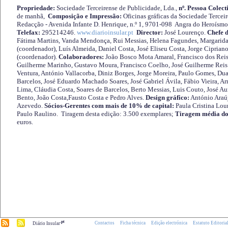
Propriedade:
Sociedade Terceirense de Publicidade, Lda.,
nº. Pessoa Colect
de manhã,
Composição e Impressão:
Oficinas gráficas da Sociedade Tercei
Redacção - Avenida Infante D. Henrique, n.º 1, 9701-098 Angra do Heroísmo 
Telefax:
295214246.
www.diarioinsular.pt
Director:
José Lourenço.
Chefe 
Fátima Martins, Vanda Mendonça, Rui Messias, Helena Fagundes, Margarida
(coordenador), Luís Almeida, Daniel Costa, José Eliseu Costa, Jorge Cipria
(coordenador).
Colaboradores:
João Bosco Mota Amaral, Francisco dos Reis
Guilherme Marinho, Gustavo Moura, Francisco Coelho, José Guilherme Reis 
Ventura, António Vallacorba, Diniz Borges, Jorge Moreira, Paulo Gomes, Duar
Barcelos, José Eduardo Machado Soares, José Gabriel Ávila, Fábio Vieira, A
Lima, Cláudia Costa, Soares de Barcelos, Berto Messias, Luis Couto, José A
Bento, João Costa,Fausto Costa e Pedro Alves.
Design gráfico:
António Araú
Azevedo.
Sócios-Gerentes com mais de 10% de capital:
Paula Cristina Lou
Paulo Raulino. Tiragem desta edição: 3.500 exemplares;
Tiragem média do
euros.
.pt
Contactos
Ficha técnica
Edição electrónica
Estatuto Editoria
Diário Insular