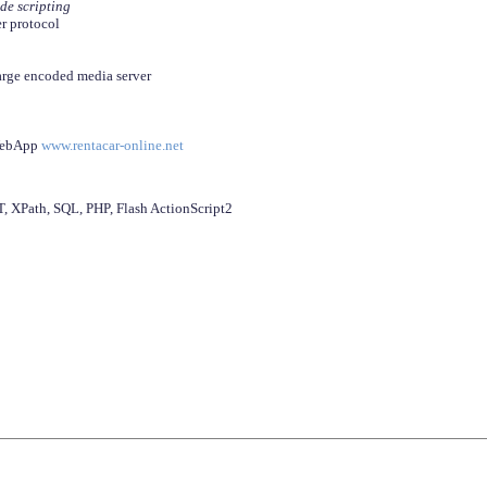
ide scripting
er protocol
arge encoded media server
 WebApp
www.rentacar-online.net
 XPath, SQL, PHP, Flash ActionScript2