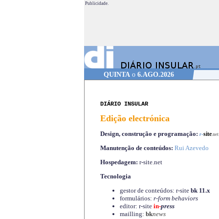
Publicidade.
QUINTA
o
6.AGO.2026
DIÁRIO INSULAR
Edição electrónica
Design, construção e programação:
-
site
r
.net
Manutenção de conteúdos:
Rui Azevedo
Hospedagem:
r-site.net
Tecnologia
gestor de conteúdos: r-site
bk 11.x
formulários:
r-form behaviors
editor: r-site
in-
press
mailling:
bk
news