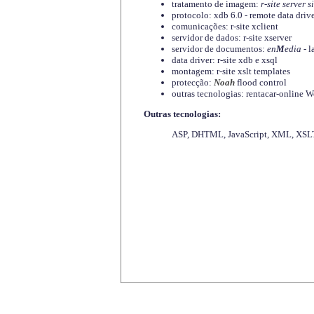
tratamento de imagem:
r-site server s
protocolo: xdb 6.0 - remote data driv
comunicações: r-site xclient
servidor de dados: r-site xserver
servidor de documentos:
en
M
edia
- l
data driver: r-site xdb e xsql
montagem: r-site xslt templates
protecção:
Noah
flood control
outras tecnologias: rentacar-online
Outras tecnologias:
ASP, DHTML, JavaScript, XML, XSLT,