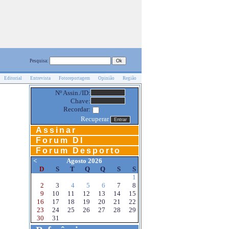
Pesquisa:
Editorial
Entrevista
Fotoreportagem
Opinião
Região
Nº Assin./ID:
Chave:
Recordar:
Recuperar
Assinar
Forum DI
Forum Desporto
<
Agosto 2026
D
S
T
Q
Q
S
S
1
2
3
4
5
6
7
8
9
10
11
12
13
14
15
16
17
18
19
20
21
22
23
24
25
26
27
28
29
30
31