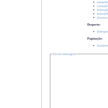
armando
carina@d
helena@d
helio@di
jlourenc
Desporto:
didespor
Paginação:
luisalme
Enviar mensagem