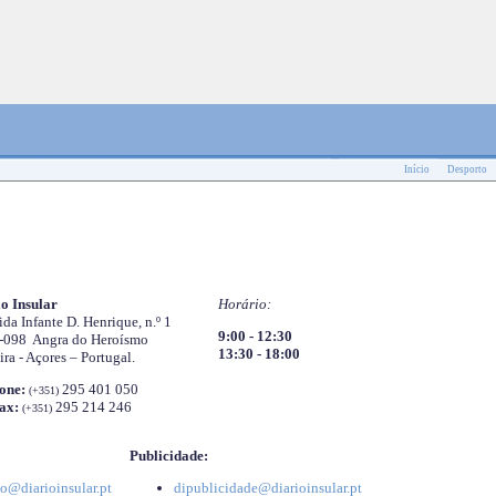
Início
Desporto
o Insular
Horário:
da Infante D. Henrique, n.º 1
9:00 - 12:30
-098 Angra do Heroísmo
13:30 - 18:00
ira - Açores – Portugal.
one:
295 401 050
(+351)
ax:
295 214 246
(+351)
Publicidade:
o@diarioinsular.pt
dipublicidade@diarioinsular.pt