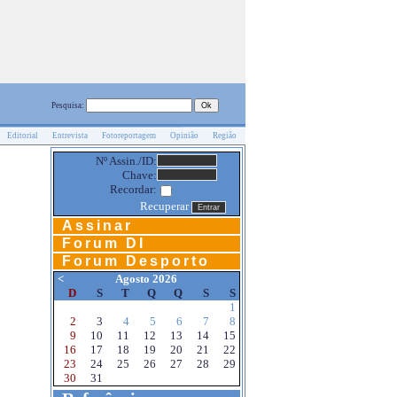
Pesquisa:
Editorial
Entrevista
Fotoreportagem
Opinião
Região
Nº Assin./ID:
Chave:
Recordar:
Recuperar
Assinar
Forum DI
Forum Desporto
<
Agosto 2026
D
S
T
Q
Q
S
S
1
2
3
4
5
6
7
8
9
10
11
12
13
14
15
16
17
18
19
20
21
22
23
24
25
26
27
28
29
30
31