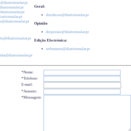
@diarioinsular.pt
Geral:
iarioinsular.pt
iarioinsular.pt
diredacao@diarioinsular.pt
arioinsular.pt
o@diarioinsular.pt
Opinião
diopiniao@diarioinsular.pt
to@diarioinsular.pt
Edição Electrónica:
webmaster@diarioinsular.pt
ida@diarioinsular.pt
*Nome:
*Telefone:
E-mail:
*Assunto:
*Mensagem: