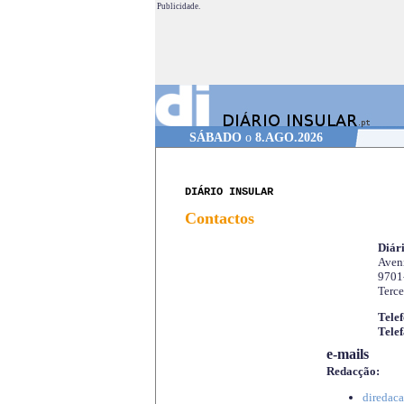
Publicidade.
SÁBADO
o
8.AGO.2026
DIÁRIO INSULAR
Contactos
Diári
Aveni
9701
Terce
Telef
Telef
e-mails
Redacção:
diredaca