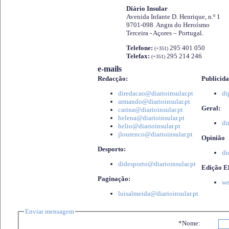
Diário Insular
Avenida Infante D. Henrique, n.º 1
9701-098 Angra do Heroísmo
Terceira - Açores – Portugal.
Telefone:
295 401 050
(+351)
Telefax:
295 214 246
(+351)
e-mails
Redacção:
Publicida
diredacao@diarioinsular.pt
di
armando@diarioinsular.pt
Geral:
carina@diarioinsular.pt
helena@diarioinsular.pt
di
helio@diarioinsular.pt
jlourenco@diarioinsular.pt
Opinião
Desporto:
di
didesporto@diarioinsular.pt
Edição El
Paginação:
we
luisalmeida@diarioinsular.pt
Enviar mensagem
*Nome: