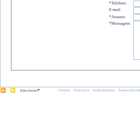
*Telefone:
E-mail:
*Assunto:
*Mensagem:
.pt
Contactos
Ficha técnica
Edição electrónica
Estatuto Editoria
Diário Insular