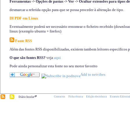
Ferramentas -> Opções de pastas -> Ver -> Ocultar extensões para tipos de
desmarcar a referida opção para que se possa proceder à alteração de tipo.
DI PDF em Linux
Eventualmente poderá ser necessário renomear o ficheiro recebido (download)
linux (exemplo ubuntu + firefox)
Fonte RSS
Além das fontes RSS disponibilizadas, existem tambem leitores especificos 
O que são fontes RSS?
veja
aqui
Pode ainda personalizar esta fonte no seu motor favorito
.pt
Contactos
Ficha técnica
Edição electrónica
Estatuto Editoria
Diário Insular