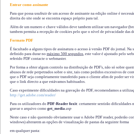
Entrar como assinante
Para que possa usufruir de um acesso de assinante na edição online é necessá
direita do site onde se encontra espaço próprio para tal.
Além de um numero e chave válidos deve tambem utilizar um navegador (brows
tambem permita a recepção de cookies pelo que o nível de privacidade das d
Formato PDF
É facultado a alguns tipos de assinatura o acesso à versão PDF do jornal. Na 
definido para durar no
máximo 500 segundos
, este valor é ajustado pelo we
referido PDF contacte o webmaster.
Por forma a obter algum controlo na distribuição de PDF's, não só sobre que
abusos de rede perpetrados sobre o site, tais como pedidos excessivos de co
que o PDF seja completamente transferido para o cliente afim de poder ser 
que o link directo a que estávamos habituados.
Caso experimente díficuldades na gravação do PDF, recomendamos a utiliza
http://get.adobe.com/reader/
Para os utilizadores do
PDF-Reader foxit
: certamente sentirão dificuldades 
gravar o arquivo como
get_media
.asp
Neste caso e não querendo obviamente usar o Adobe PDF reader, poderão corrig
windows) alterarem as opções de visualização de pastas da seguinte forma
em qualquer pasta
: