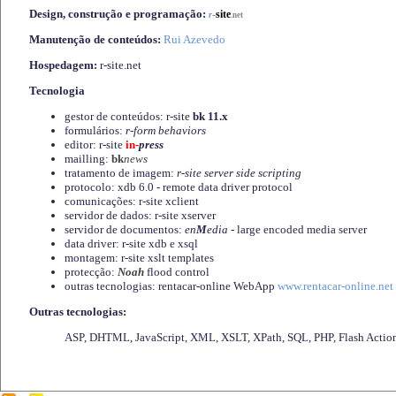
Design, construção e programação:
-
site
r
.net
Manutenção de conteúdos:
Rui Azevedo
Hospedagem:
r-site.net
Tecnologia
gestor de conteúdos: r-site
bk 11.x
formulários:
r-form behaviors
editor: r-site
in-
press
mailling:
bk
news
tratamento de imagem:
r-site server side scripting
protocolo: xdb 6.0 - remote data driver protocol
comunicações: r-site xclient
servidor de dados: r-site xserver
servidor de documentos:
en
M
edia
- large encoded media server
data driver: r-site xdb e xsql
montagem: r-site xslt templates
protecção:
Noah
flood control
outras tecnologias: rentacar-online WebApp
www.rentacar-online.net
Outras tecnologias:
ASP, DHTML, JavaScript, XML, XSLT, XPath, SQL, PHP, Flash Actio