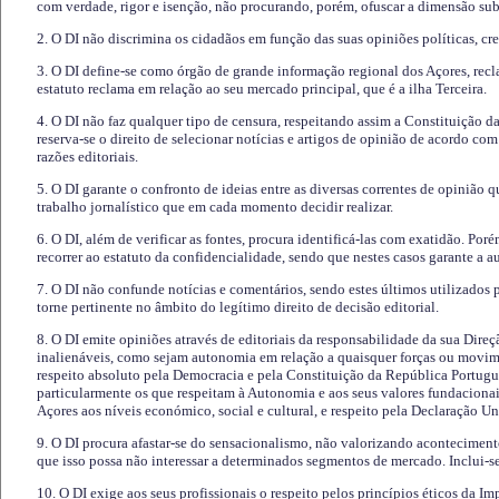
com verdade, rigor e isenção, não procurando, porém, ofuscar a dimensão subj
2. O DI não discrimina os cidadãos em função das suas opiniões políticas, cre
3. O DI define-se como órgão de grande informação regional dos Açores, recl
estatuto reclama em relação ao seu mercado principal, que é a ilha Terceira.
4. O DI não faz qualquer tipo de censura, respeitando assim a Constituição 
reserva-se o direito de selecionar notícias e artigos de opinião de acordo co
razões editoriais.
5. O DI garante o confronto de ideias entre as diversas correntes de opinião 
trabalho jornalístico que em cada momento decidir realizar.
6. O DI, além de verificar as fontes, procura identificá-las com exatidão. Poré
recorrer ao estatuto da confidencialidade, sendo que nestes casos garante a 
7. O DI não confunde notícias e comentários, sendo estes últimos utilizados 
torne pertinente no âmbito do legítimo direito de decisão editorial.
8. O DI emite opiniões através de editoriais da responsabilidade da sua Direç
inalienáveis, como sejam autonomia em relação a quaisquer forças ou movime
respeito absoluto pela Democracia e pela Constituição da República Portugue
particularmente os que respeitam à Autonomia e aos seus valores fundacion
Açores aos níveis económico, social e cultural, e respeito pela Declaração U
9. O DI procura afastar-se do sensacionalismo, não valorizando aconteciment
que isso possa não interessar a determinados segmentos de mercado. Inclui-se
10. O DI exige aos seus profissionais o respeito pelos princípios éticos da I