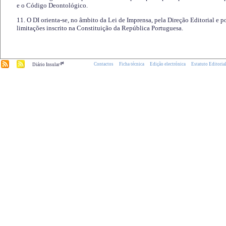
e o Código Deontológico.
11. O DI orienta-se, no âmbito da Lei de Imprensa, pela Direção Editorial e p
limitações inscrito na Constituição da República Portuguesa.
.pt
Contactos
Ficha técnica
Edição electrónica
Estatuto Editoria
Diário Insular