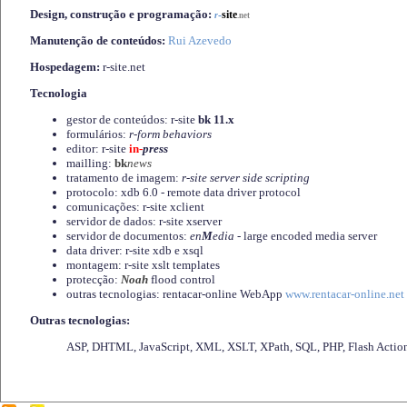
Design, construção e programação:
-
site
r
.net
Manutenção de conteúdos:
Rui Azevedo
Hospedagem:
r-site.net
Tecnologia
gestor de conteúdos: r-site
bk 11.x
formulários:
r-form behaviors
editor: r-site
in-
press
mailling:
bk
news
tratamento de imagem:
r-site server side scripting
protocolo: xdb 6.0 - remote data driver protocol
comunicações: r-site xclient
servidor de dados: r-site xserver
servidor de documentos:
en
M
edia
- large encoded media server
data driver: r-site xdb e xsql
montagem: r-site xslt templates
protecção:
Noah
flood control
outras tecnologias: rentacar-online WebApp
www.rentacar-online.net
Outras tecnologias:
ASP, DHTML, JavaScript, XML, XSLT, XPath, SQL, PHP, Flash Actio