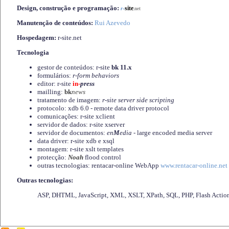
Design, construção e programação:
-
site
r
.net
Manutenção de conteúdos:
Rui Azevedo
Hospedagem:
r-site.net
Tecnologia
gestor de conteúdos: r-site
bk 11.x
formulários:
r-form behaviors
editor: r-site
in-
press
mailling:
bk
news
tratamento de imagem:
r-site server side scripting
protocolo: xdb 6.0 - remote data driver protocol
comunicações: r-site xclient
servidor de dados: r-site xserver
servidor de documentos:
en
M
edia
- large encoded media server
data driver: r-site xdb e xsql
montagem: r-site xslt templates
protecção:
Noah
flood control
outras tecnologias: rentacar-online WebApp
www.rentacar-online.net
Outras tecnologias:
ASP, DHTML, JavaScript, XML, XSLT, XPath, SQL, PHP, Flash Actio