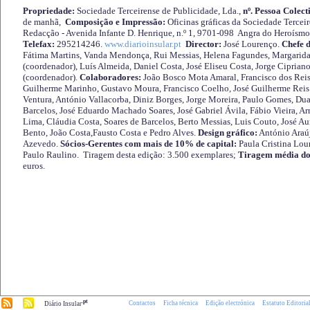
Propriedade:
Sociedade Terceirense de Publicidade, Lda.,
nº. Pessoa Colect
de manhã,
Composição e Impressão:
Oficinas gráficas da Sociedade Tercei
Redacção - Avenida Infante D. Henrique, n.º 1, 9701-098 Angra do Heroísmo 
Telefax:
295214246.
www.diarioinsular.pt
Director:
José Lourenço.
Chefe 
Fátima Martins, Vanda Mendonça, Rui Messias, Helena Fagundes, Margarida
(coordenador), Luís Almeida, Daniel Costa, José Eliseu Costa, Jorge Cipria
(coordenador).
Colaboradores:
João Bosco Mota Amaral, Francisco dos Reis
Guilherme Marinho, Gustavo Moura, Francisco Coelho, José Guilherme Reis 
Ventura, António Vallacorba, Diniz Borges, Jorge Moreira, Paulo Gomes, Duar
Barcelos, José Eduardo Machado Soares, José Gabriel Ávila, Fábio Vieira, A
Lima, Cláudia Costa, Soares de Barcelos, Berto Messias, Luis Couto, José A
Bento, João Costa,Fausto Costa e Pedro Alves.
Design gráfico:
António Araú
Azevedo.
Sócios-Gerentes com mais de 10% de capital:
Paula Cristina Lou
Paulo Raulino. Tiragem desta edição: 3.500 exemplares;
Tiragem média do
euros.
.pt
Contactos
Ficha técnica
Edição electrónica
Estatuto Editoria
Diário Insular