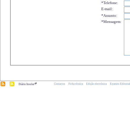
*Telefone:
E-mail:
*Assunto:
*Mensagem:
.pt
Contactos
Ficha técnica
Edição electrónica
Estatuto Editoria
Diário Insular