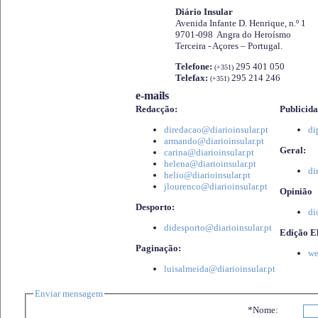
Diário Insular
Avenida Infante D. Henrique, n.º 1
9701-098 Angra do Heroísmo
Terceira - Açores – Portugal.
Telefone:
295 401 050
(+351)
Telefax:
295 214 246
(+351)
e-mails
Redacção:
Publicida
diredacao@diarioinsular.pt
di
armando@diarioinsular.pt
Geral:
carina@diarioinsular.pt
helena@diarioinsular.pt
di
helio@diarioinsular.pt
jlourenco@diarioinsular.pt
Opinião
Desporto:
di
didesporto@diarioinsular.pt
Edição El
Paginação:
we
luisalmeida@diarioinsular.pt
Enviar mensagem
*Nome: