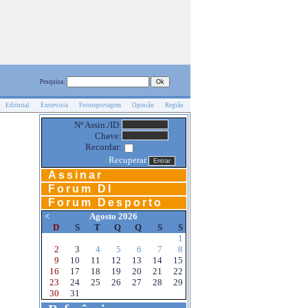
Pesquisa:
Editorial
Entrevista
Fotoreportagem
Opinião
Região
Nº Assin./ID:
Chave:
Recordar:
Recuperar
Assinar
Forum DI
Forum Desporto
<
Agosto 2026
D
S
T
Q
Q
S
S
1
2
3
4
5
6
7
8
9
10
11
12
13
14
15
16
17
18
19
20
21
22
23
24
25
26
27
28
29
30
31