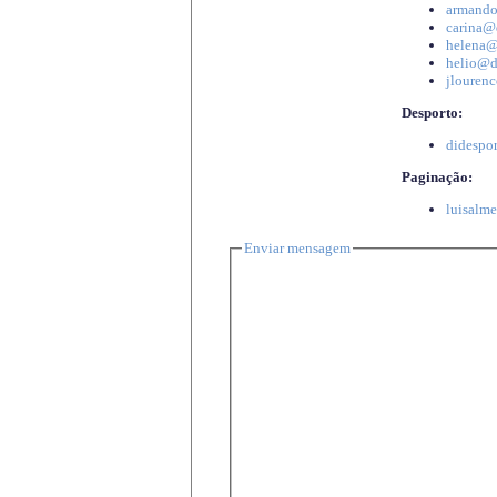
armando
carina@d
helena@d
helio@di
jlourenc
Desporto:
didespor
Paginação:
luisalme
Enviar mensagem