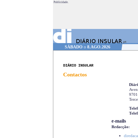
Publicidade.
SÁBADO
o
8.AGO.2026
DIÁRIO INSULAR
Contactos
Diári
Aveni
9701
Terce
Telef
Telef
e-mails
Redacção:
diredaca