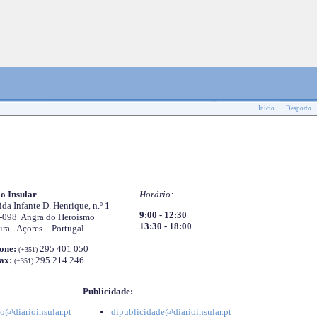
Início
Desporto
o Insular
Horário:
da Infante D. Henrique, n.º 1
9:00 - 12:30
-098 Angra do Heroísmo
13:30 - 18:00
ira - Açores – Portugal.
one:
295 401 050
(+351)
ax:
295 214 246
(+351)
Publicidade:
o@diarioinsular.pt
dipublicidade@diarioinsular.pt