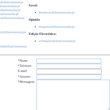
@diarioinsular.pt
Geral:
iarioinsular.pt
iarioinsular.pt
diredacao@diarioinsular.pt
arioinsular.pt
o@diarioinsular.pt
Opinião
diopiniao@diarioinsular.pt
to@diarioinsular.pt
Edição Electrónica:
webmaster@diarioinsular.pt
ida@diarioinsular.pt
*Nome:
*Telefone:
E-mail:
*Assunto:
*Mensagem: