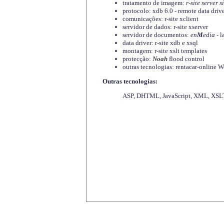
tratamento de imagem:
r-site server s
protocolo: xdb 6.0 - remote data driv
comunicações: r-site xclient
servidor de dados: r-site xserver
servidor de documentos:
en
M
edia
- l
data driver: r-site xdb e xsql
montagem: r-site xslt templates
protecção:
Noah
flood control
outras tecnologias: rentacar-online
Outras tecnologias:
ASP, DHTML, JavaScript, XML, XSLT,