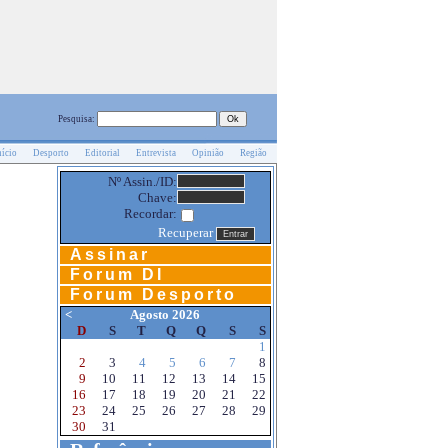
Pesquisa:
nício
Desporto
Editorial
Entrevista
Opinião
Região
Nº Assin./ID:
Chave:
Recordar:
Recuperar
Assinar
Forum DI
Forum Desporto
<
Agosto 2026
D
S
T
Q
Q
S
S
1
2
3
4
5
6
7
8
9
10
11
12
13
14
15
16
17
18
19
20
21
22
23
24
25
26
27
28
29
30
31