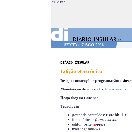
Publicidade.
SEXTA
o
7.AGO.2026
DIÁRIO INSULAR
Edição electrónica
Design, construção e programação:
-
site
r
.net
Manutenção de conteúdos:
Rui Azevedo
Hospedagem:
r-site.net
Tecnologia
gestor de conteúdos: r-site
bk 11.x
formulários:
r-form behaviors
editor: r-site
in-
press
mailling:
bk
news