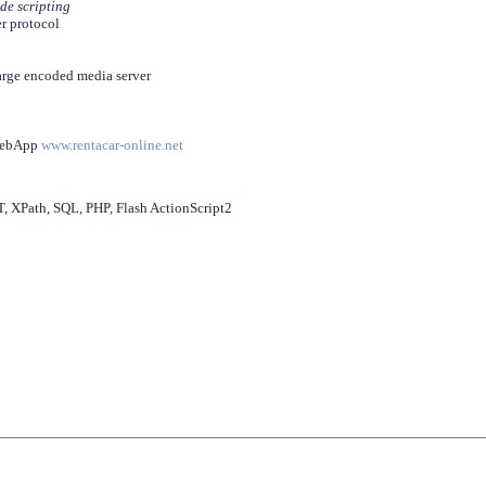
ide scripting
er protocol
arge encoded media server
 WebApp
www.rentacar-online.net
 XPath, SQL, PHP, Flash ActionScript2